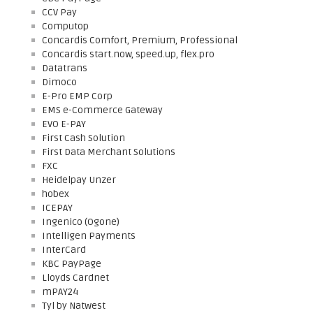
CCV Pay
Computop
Concardis Comfort, Premium, Professional
Concardis start.now, speed.up, flex.pro
Datatrans
Dimoco
E-Pro EMP Corp
EMS e-Commerce Gateway
EVO E-PAY
First Cash Solution
First Data Merchant Solutions
FXC
Heidelpay Unzer
hobex
ICEPAY
Ingenico (Ogone)
Intelligen Payments
InterCard
KBC PayPage
Lloyds Cardnet
mPAY24
Tyl by Natwest