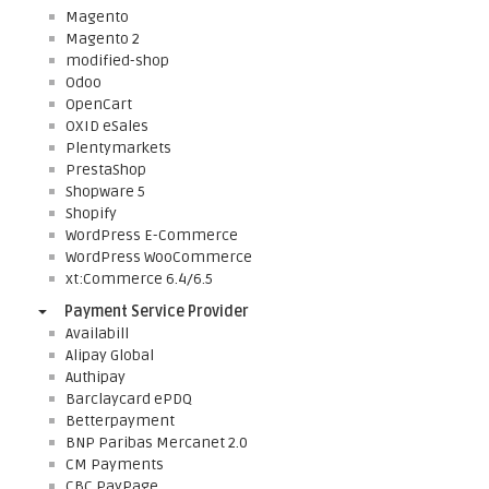
Magento
Magento 2
modified-shop
Odoo
OpenCart
OXID eSales
Plentymarkets
PrestaShop
Shopware 5
Shopify
WordPress E-Commerce
WordPress WooCommerce
xt:Commerce 6.4/6.5
Payment Service Provider
Availabill
Alipay Global
Authipay
Barclaycard ePDQ
Betterpayment
BNP Paribas Mercanet 2.0
CM Payments
CBC PayPage