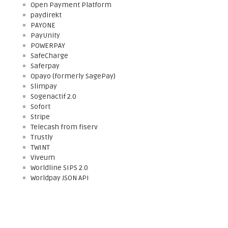
Open Payment Platform
paydirekt
PAYONE
PayUnity
POWERPAY
SafeCharge
Saferpay
Opayo (formerly SagePay)
Slimpay
Sogenactif 2.0
Sofort
Stripe
Telecash from fiserv
Trustly
TWINT
Viveum
Worldline SIPS 2.0
Worldpay JSON API