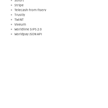
Sofort
Stripe
Telecash from fiserv
Trustly
TWINT
Viveum
Worldline SIPS 2.0
Worldpay JSON API
About
Connect
Why sellxed?
customweb.com
Blog
Twitter
Showcase
LinkedIn
Imprint
Contact
GTC
Work with us