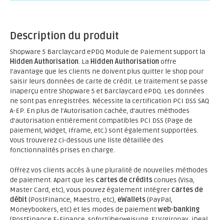
Description du produit
Shopware 5 Barclaycard ePDQ Module de Paiement support la
Hidden Authorisation
. La
Hidden Authorisation
offre
l'avantage que les clients ne doivent plus quitter le shop pour
saisir leurs données de carte de crédit. Le traitement se passe
inaperçu entre Shopware 5 et Barclaycard ePDQ. Les données
ne sont pas enregistrées. Nécessite la certification PCI DSS SAQ
A-EP. En plus de l'Autorisation cachée, d'autres méthodes
d'autorisation entièrement compatibles PCI DSS (Page de
paiement, Widget, Iframe, etc.) sont également supportées.
Vous trouverez ci-dessous une liste détaillée des
fonctionnalités prises en charge.
Offrez vos clients accès à une pluralité de nouvelles méthodes
de paiement. Apart que les
cartes de crédits
conues (Visa,
Master Card, etc), vous pouvez également intégrer
cartes de
débit
(PostFinance, Maestro, etc),
eWallets
(PayPal,
Moneybookers, etc) et les modes de paiement
web-banking
(PostFinance E-Finance, sofortüberweisung, ELV/giropay, iDeal,