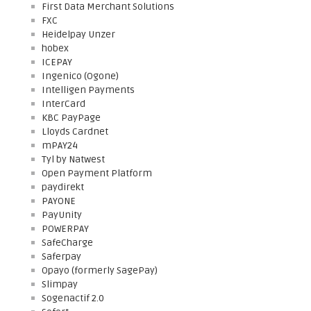
First Data Merchant Solutions
FXC
Heidelpay Unzer
hobex
ICEPAY
Ingenico (Ogone)
Intelligen Payments
InterCard
KBC PayPage
Lloyds Cardnet
mPAY24
Tyl by Natwest
Open Payment Platform
paydirekt
PAYONE
PayUnity
POWERPAY
SafeCharge
Saferpay
Opayo (formerly SagePay)
Slimpay
Sogenactif 2.0