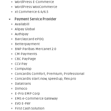
WordPress E-Commerce
WordPress WooCommerce
xt:Commerce 6.4/6.5
Payment Service Provider
Availabill
Alipay Global
Authipay
Barclaycard ePDQ
Betterpayment
BNP Paribas Mercanet 2.0
CM Payments
CBC PayPage
CCV Pay
Computop
Concardis Comfort, Premium, Professional
Concardis start.now, speed.up, flex.pro
Datatrans
Dimoco
E-Pro EMP Corp
EMS e-Commerce Gateway
EVO E-PAY
First Cash Solution