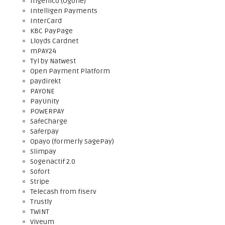
Ingenico (Ogone)
Intelligen Payments
InterCard
KBC PayPage
Lloyds Cardnet
mPAY24
Tyl by Natwest
Open Payment Platform
paydirekt
PAYONE
PayUnity
POWERPAY
SafeCharge
Saferpay
Opayo (formerly SagePay)
Slimpay
Sogenactif 2.0
Sofort
Stripe
Telecash from fiserv
Trustly
TWINT
Viveum