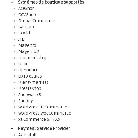
Systèmes de boutique supportés
AceShop
CCV Shop
Drupal Commerce
Gambio
Ecwid
JTL
Magento
Magento 2
modified-shop
Odoo
OpenCart
OXID eSales
Plentymarkets
PrestaShop
Shopware 5
Shopify
WordPress E-Commerce
WordPress WooCommerce
xt:Commerce 6.4/6.5
Payment Service Provider
Availabill