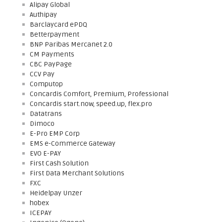
Alipay Global
Authipay
Barclaycard ePDQ
Betterpayment
BNP Paribas Mercanet 2.0
CM Payments
CBC PayPage
CCV Pay
Computop
Concardis Comfort, Premium, Professional
Concardis start.now, speed.up, flex.pro
Datatrans
Dimoco
E-Pro EMP Corp
EMS e-Commerce Gateway
EVO E-PAY
First Cash Solution
First Data Merchant Solutions
FXC
Heidelpay Unzer
hobex
ICEPAY