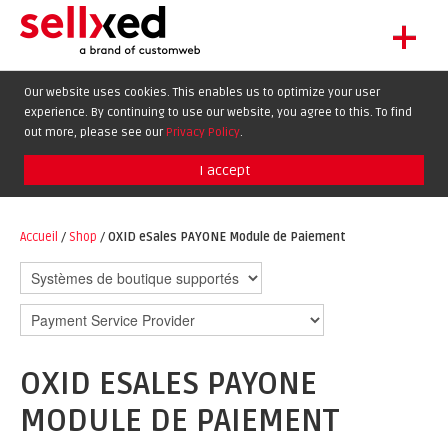
+
LET'S GET STARTED
Our website uses cookies. This enables us to optimize your user
experience. By continuing to use our website, you agree to this. To find
EXTENSIONS
DE
EN
FR
out more, please see our
Privacy Policy
.
SHOWCASE
I accept
BLOG
SUPPORT
Accueil
/
Shop
/
OXID eSales PAYONE Module de Paiement
ABOUT
OXID ESALES PAYONE
MODULE DE PAIEMENT