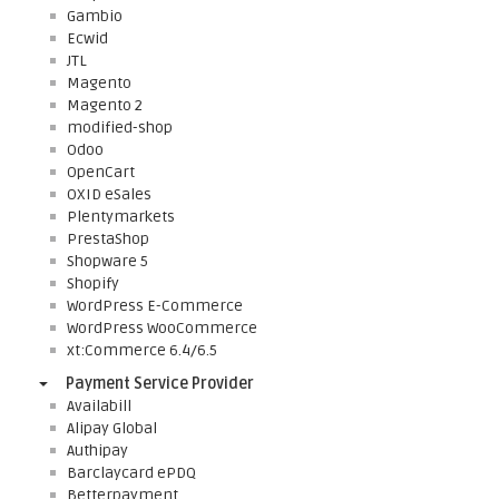
Gambio
Ecwid
JTL
Magento
Magento 2
modified-shop
Odoo
OpenCart
OXID eSales
Plentymarkets
PrestaShop
Shopware 5
Shopify
WordPress E-Commerce
WordPress WooCommerce
xt:Commerce 6.4/6.5
Payment Service Provider
Availabill
Alipay Global
Authipay
Barclaycard ePDQ
Betterpayment