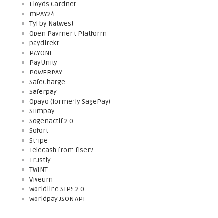
Lloyds Cardnet
mPAY24
Tyl by Natwest
Open Payment Platform
paydirekt
PAYONE
PayUnity
POWERPAY
SafeCharge
Saferpay
Opayo (formerly SagePay)
Slimpay
Sogenactif 2.0
Sofort
Stripe
Telecash from fiserv
Trustly
TWINT
Viveum
Worldline SIPS 2.0
Worldpay JSON API