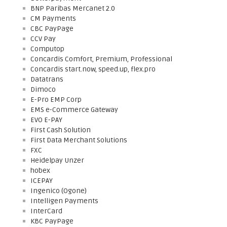
BNP Paribas Mercanet 2.0
CM Payments
CBC PayPage
CCV Pay
Computop
Concardis Comfort, Premium, Professional
Concardis start.now, speed.up, flex.pro
Datatrans
Dimoco
E-Pro EMP Corp
EMS e-Commerce Gateway
EVO E-PAY
First Cash Solution
First Data Merchant Solutions
FXC
Heidelpay Unzer
hobex
ICEPAY
Ingenico (Ogone)
Intelligen Payments
InterCard
KBC PayPage