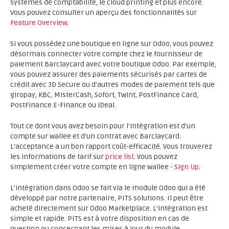
systèmes de comptabilité, le cloud printing et plus encore.
Vous pouvez consulter un aperçu des fonctionnalités sur
Feature Overview
.
Si vous possédez une boutique en ligne sur Odoo, vous pouvez
désormais connecter votre compte chez le fournisseur de
paiement Barclaycard avec votre boutique Odoo. Par exemple,
vous pouvez assurer des paiements sécurisés par cartes de
crédit avec 3D Secure ou d'autres modes de paiement tels que
giropay, KBC, MisterCash, Sofort, Twint, PostFinance Card,
PostFinance E-Finance ou iDeal.
Tout ce dont vous avez besoin pour l'intégration est d'un
compte sur wallee et d'un contrat avec Barclaycard.
L'acceptance a un bon rapport coût-efficacité. Vous trouverez
les informations de tarif sur
price list
. Vous pouvez
simplement créer votre compte en ligne wallee -
Sign Up
.
L’intégration dans Odoo se fait via le module Odoo qui a été
développé par notre partenaire, PITS solutions. Il peut être
acheté directement sur Odoo Marketplace. L’intégration est
simple et rapide. PITS est à votre disposition en cas de
question ou concernant les mises à jour du module.