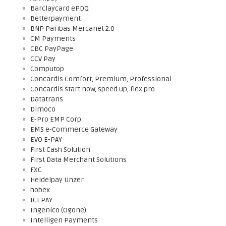
Barclaycard ePDQ
Betterpayment
BNP Paribas Mercanet 2.0
CM Payments
CBC PayPage
CCV Pay
Computop
Concardis Comfort, Premium, Professional
Concardis start.now, speed.up, flex.pro
Datatrans
Dimoco
E-Pro EMP Corp
EMS e-Commerce Gateway
EVO E-PAY
First Cash Solution
First Data Merchant Solutions
FXC
Heidelpay Unzer
hobex
ICEPAY
Ingenico (Ogone)
Intelligen Payments