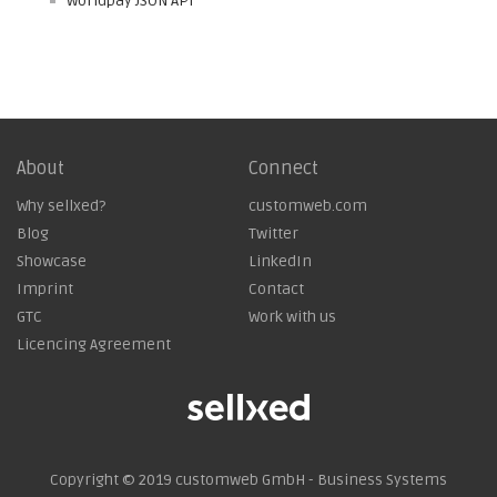
Worldpay JSON API
About
Connect
Why sellxed?
customweb.com
Blog
Twitter
Showcase
LinkedIn
Imprint
Contact
GTC
Work with us
Licencing Agreement
Copyright © 2019
customweb GmbH - Business Systems