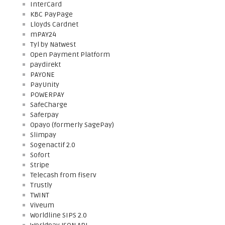
InterCard
KBC PayPage
Lloyds Cardnet
mPAY24
Tyl by Natwest
Open Payment Platform
paydirekt
PAYONE
PayUnity
POWERPAY
SafeCharge
Saferpay
Opayo (formerly SagePay)
Slimpay
Sogenactif 2.0
Sofort
Stripe
Telecash from fiserv
Trustly
TWINT
Viveum
Worldline SIPS 2.0