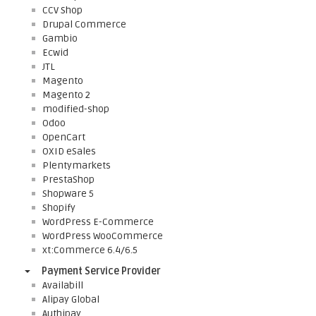
CCV Shop
Drupal Commerce
Gambio
Ecwid
JTL
Magento
Magento 2
modified-shop
Odoo
OpenCart
OXID eSales
Plentymarkets
PrestaShop
Shopware 5
Shopify
WordPress E-Commerce
WordPress WooCommerce
xt:Commerce 6.4/6.5
Payment Service Provider
Availabill
Alipay Global
Authipay