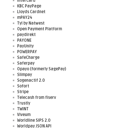
InterCard
KBC PayPage
Lloyds Cardnet
mPAY24
Tyl by Natwest
Open Payment Platform
paydirekt
PAYONE
PayUnity
POWERPAY
SafeCharge
Saferpay
Opayo (formerly SagePay)
Slimpay
Sogenactif 2.0
Sofort
Stripe
Telecash from fiserv
Trustly
TWINT
Viveum
Worldline SIPS 2.0
Worldpay JSON API