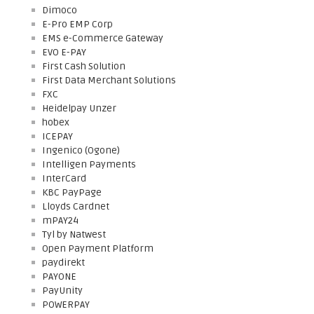
Dimoco
E-Pro EMP Corp
EMS e-Commerce Gateway
EVO E-PAY
First Cash Solution
First Data Merchant Solutions
FXC
Heidelpay Unzer
hobex
ICEPAY
Ingenico (Ogone)
Intelligen Payments
InterCard
KBC PayPage
Lloyds Cardnet
mPAY24
Tyl by Natwest
Open Payment Platform
paydirekt
PAYONE
PayUnity
POWERPAY