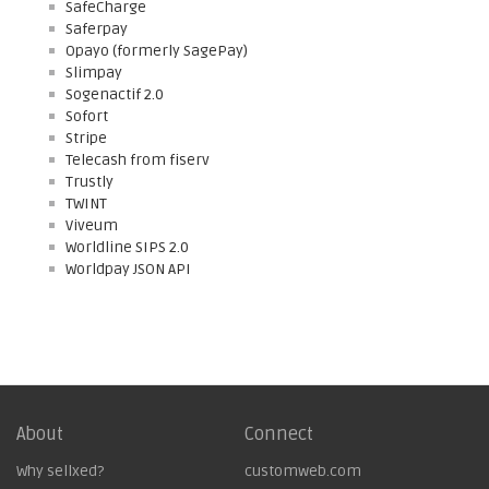
SafeCharge
Saferpay
Opayo (formerly SagePay)
Slimpay
Sogenactif 2.0
Sofort
Stripe
Telecash from fiserv
Trustly
TWINT
Viveum
Worldline SIPS 2.0
Worldpay JSON API
About
Connect
Why sellxed?
customweb.com