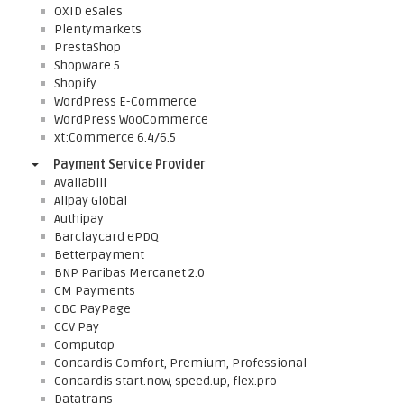
OXID eSales
Plentymarkets
PrestaShop
Shopware 5
Shopify
WordPress E-Commerce
WordPress WooCommerce
xt:Commerce 6.4/6.5
Payment Service Provider
Availabill
Alipay Global
Authipay
Barclaycard ePDQ
Betterpayment
BNP Paribas Mercanet 2.0
CM Payments
CBC PayPage
CCV Pay
Computop
Concardis Comfort, Premium, Professional
Concardis start.now, speed.up, flex.pro
Datatrans