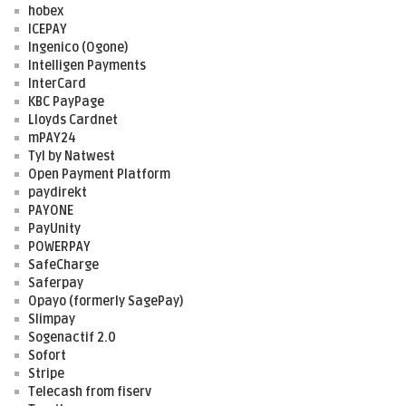
hobex
ICEPAY
Ingenico (Ogone)
Intelligen Payments
InterCard
KBC PayPage
Lloyds Cardnet
mPAY24
Tyl by Natwest
Open Payment Platform
paydirekt
PAYONE
PayUnity
POWERPAY
SafeCharge
Saferpay
Opayo (formerly SagePay)
Slimpay
Sogenactif 2.0
Sofort
Stripe
Telecash from fiserv