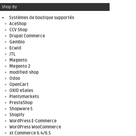
Shop By
Systèmes de boutique supportés
AceShop
CCV Shop
Drupal Commerce
Gambio
Ecwid
JTL
Magento
Magento 2
modified-shop
Odoo
OpenCart
OXID eSales
Plentymarkets
PrestaShop
Shopware 5
Shopify
WordPress E-Commerce
WordPress WooCommerce
xt:Commerce 6.4/6.5