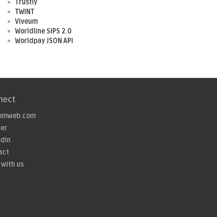
Trustly
TWINT
Viveum
Worldline SIPS 2.0
Worldpay JSON API
nect
omweb.com
ter
edIn
act
 with us