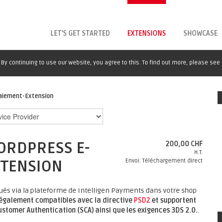
LET'S GET STARTED
EXTENSIONS
SHOWCASE
By continuing to use our website, you agree to this. To find out more, please see
aiement-Extension
ORDPRESS E-
200,00 CHF
H.T.
TENSION
Envoi: Téléchargement direct
ués via la plateforme de Intelligen Payments dans votre shop
 également compatibles avec la directive
PSD2
et supportent
stomer Authentication (SCA) ainsi que les exigences 3DS 2.0.
.