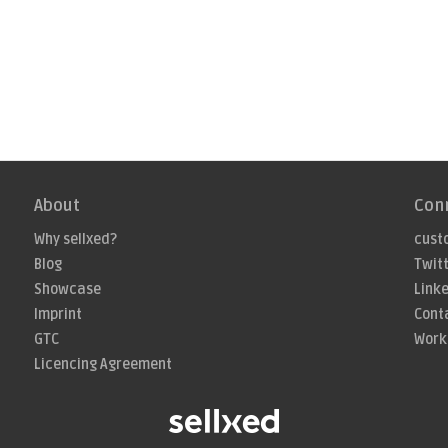
About
Con
Why sellxed?
cust
Blog
Twit
Showcase
Link
Imprint
Cont
GTC
Work
Licencing Agreement