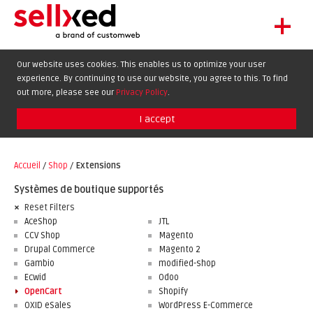
+
LET'S GET STARTED
Our website uses cookies. This enables us to optimize your user
experience. By continuing to use our website, you agree to this. To find
EXTENSIONS
DE
EN
FR
out more, please see our
Privacy Policy
.
SHOWCASE
I accept
BLOG
SUPPORT
Accueil
/
Shop
/
Extensions
ABOUT
Systèmes de boutique supportés
Reset Filters
AceShop
JTL
CCV Shop
Magento
Drupal Commerce
Magento 2
Gambio
modified-shop
Ecwid
Odoo
OpenCart
Shopify
OXID eSales
WordPress E-Commerce