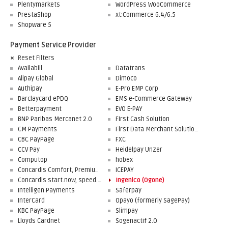
Plentymarkets
WordPress WooCommerce
PrestaShop
xt:Commerce 6.4/6.5
Shopware 5
Payment Service Provider
Reset Filters
Availabill
Datatrans
Alipay Global
Dimoco
Authipay
E-Pro EMP Corp
Barclaycard ePDQ
EMS e-Commerce Gateway
Betterpayment
EVO E-PAY
BNP Paribas Mercanet 2.0
First Cash Solution
CM Payments
First Data Merchant Solutions
CBC PayPage
FXC
CCV Pay
Heidelpay Unzer
Computop
hobex
Concardis Comfort, Premium, Professional
ICEPAY
Concardis start.now, speed.up, flex.pro
Ingenico (Ogone)
Intelligen Payments
Saferpay
InterCard
Opayo (formerly SagePay)
KBC PayPage
Slimpay
Lloyds Cardnet
Sogenactif 2.0