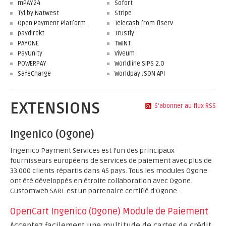
mPAY24
Sofort
Tyl by Natwest
Stripe
Open Payment Platform
Telecash from fiserv
paydirekt
Trustly
PAYONE
TWINT
PayUnity
Viveum
POWERPAY
Worldline SIPS 2.0
SafeCharge
Worldpay JSON API
EXTENSIONS
S'abonner au flux RSS
Ingenico (Ogone)
Ingenico Payment Services est l'un des principaux
fournisseurs européens de services de paiement avec plus de
33.000 clients répartis dans 45 pays. Tous les modules Ogone
ont été développés en étroite collaboration avec Ogone.
Customweb SARL est un partenaire certifié d'Ogone.
OpenCart Ingenico (Ogone) Module de Paiement