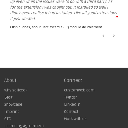
up even when the issues were to do with a third party. As
for the extension I was caught out. It installed so well I
didn't even realise it had installed. Like all good extensions
”
it just worked.
Crispin Jones, about
Barclaycard ePDQ Module de Paiement
About
Connect
Why sellxed?
customweb.com
Blog
Twitter
Showcase
LinkedIn
Imprint
Contact
GTC
Work with us
Licencing Agreement