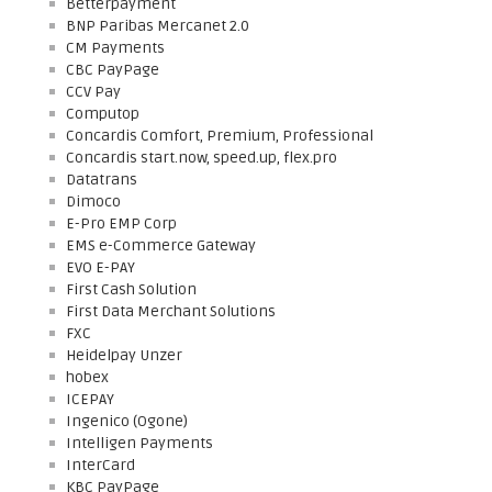
Betterpayment
BNP Paribas Mercanet 2.0
CM Payments
CBC PayPage
CCV Pay
Computop
Concardis Comfort, Premium, Professional
Concardis start.now, speed.up, flex.pro
Datatrans
Dimoco
E-Pro EMP Corp
EMS e-Commerce Gateway
EVO E-PAY
First Cash Solution
First Data Merchant Solutions
FXC
Heidelpay Unzer
hobex
ICEPAY
Ingenico (Ogone)
Intelligen Payments
InterCard
KBC PayPage