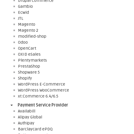
Drupal Commerce
Gambio
Ecwid
JTL
Magento
Magento 2
modified-shop
Odoo
OpenCart
OXID eSales
Plentymarkets
PrestaShop
Shopware 5
Shopify
WordPress E-Commerce
WordPress WooCommerce
xt:Commerce 6.4/6.5
Payment Service Provider
Availabill
Alipay Global
Authipay
Barclaycard ePDQ