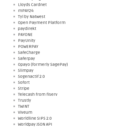
Lloyds Cardnet
mPAY24
Tyl by Natwest
Open Payment Platform
paydirekt
PAYONE
PayUnity
POWERPAY
SafeCharge
Saferpay
Opayo (formerly SagePay)
Slimpay
Sogenactif 2.0
Sofort
Stripe
Telecash from fiserv
Trustly
TWINT
Viveum
Worldline SIPS 2.0
Worldpay JSON API