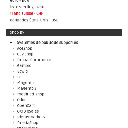
euro - EUR
livre sterling - GBP
franc suisse - CHF
dollar des États-Unis - USD
Shop By
Systèmes de boutique supportés
AceShop
CCV Shop
Drupal Commerce
Gambio
Ecwid
JTL
Magento
Magento 2
modified-shop
Odoo
OpenCart
OXID eSales
Plentymarkets
PrestaShop