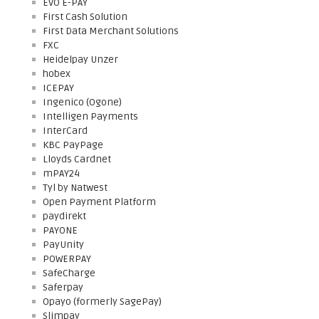
EVO E-PAY
First Cash Solution
First Data Merchant Solutions
FXC
Heidelpay Unzer
hobex
ICEPAY
Ingenico (Ogone)
Intelligen Payments
InterCard
KBC PayPage
Lloyds Cardnet
mPAY24
Tyl by Natwest
Open Payment Platform
paydirekt
PAYONE
PayUnity
POWERPAY
SafeCharge
Saferpay
Opayo (formerly SagePay)
Slimpay