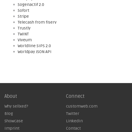
Sogenactif 2.0
Sofort
Stripe
Telecash from fiserv
Trustly
TWINT
Viveum
Worldline SIPS 2.0
Worldpay JSON API
About
Connect
Why sellxed?
customweb.com
Blog
Twitter
Showcase
LinkedIn
Imprint
Contact