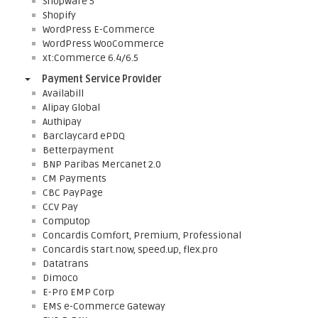
Shopware 5
Shopify
WordPress E-Commerce
WordPress WooCommerce
xt:Commerce 6.4/6.5
Payment Service Provider
Availabill
Alipay Global
Authipay
Barclaycard ePDQ
Betterpayment
BNP Paribas Mercanet 2.0
CM Payments
CBC PayPage
CCV Pay
Computop
Concardis Comfort, Premium, Professional
Concardis start.now, speed.up, flex.pro
Datatrans
Dimoco
E-Pro EMP Corp
EMS e-Commerce Gateway