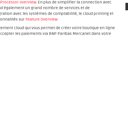
Processor overview
. En plus de simplifier la connection avec
nd également un grand nombre de services et de
gration avec les systèmes de comptabilité, le cloud printing et
ionnalités sur
Feature Overview
.
ement cloud qui vous permet de créer votre boutique en ligne
d’accepter les paiements via BNP Paribas Mercanet dans votre
er à vos clients les paiements par carte de crédit avec 3D
 iDeal ou Maestro.
un compte sur wallee et d'un contrat avec BNP Paribas Mercanet.
verez les informations de tarif sur
price list
. Vous pouvez
n Up
. L'intégration est simple et rapide.