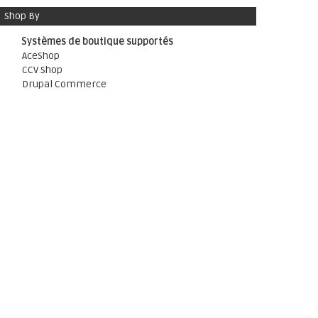
Shop By
Systèmes de boutique supportés
AceShop
CCV Shop
Drupal Commerce
Gambio
Ecwid
JTL
Magento
Magento 2
modified-shop
Odoo
OpenCart
OXID eSales
Plentymarkets
PrestaShop
Shopware 5
Shopify
WordPress E-Commerce
WordPress WooCommerce
xt:Commerce 6.4/6.5