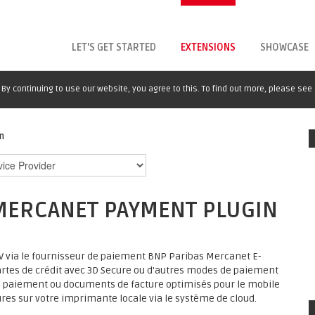
LET'S GET STARTED
EXTENSIONS
SHOWCASE
By continuing to use our website, you agree to this. To find out more, please see
n
MERCANET PAYMENT PLUGIN
V via le fournisseur de paiement BNP Paribas Mercanet E-
 cartes de crédit avec 3D Secure ou d'autres modes de paiement
de paiement ou documents de facture optimisés pour le mobile
res sur votre imprimante locale via le système de cloud.