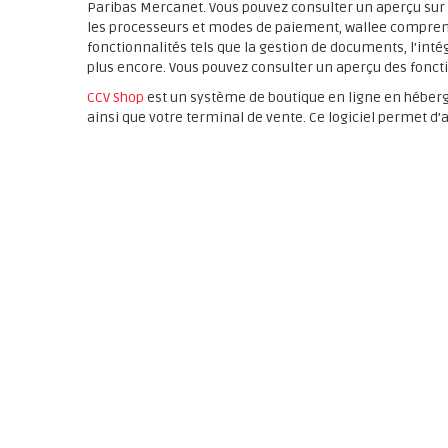
Paribas Mercanet. Vous pouvez consulter un aperçu sur
les processeurs et modes de paiement, wallee compre
fonctionnalités tels que la gestion de documents, l'inté
plus encore. Vous pouvez consulter un aperçu des fonct
CCV Shop
est un système de boutique en ligne en héberg
ainsi que votre terminal de vente. Ce logiciel permet 
boutique. Dans ce cadre, vous pouvez par exemple propos
Secure ou d'autres moyens de paiement tels que Paylib,
Tout ce dont vous avez besoin pour l'intégration est d'
L'acceptance a un bon rapport coût-efficacité. Vous trou
simplement créer votre compte en ligne wallee via
Sig