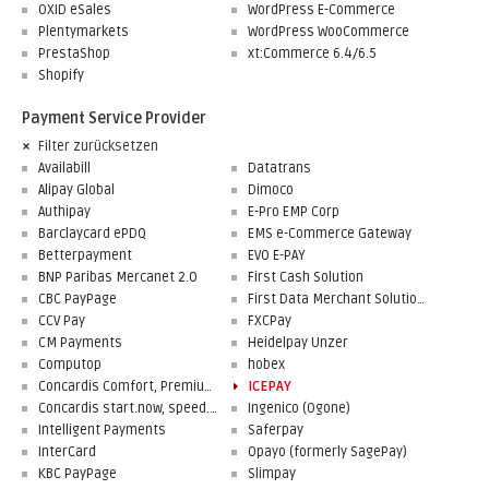
OXID eSales
WordPress E-Commerce
Plentymarkets
WordPress WooCommerce
PrestaShop
xt:Commerce 6.4/6.5
Shopify
Payment Service Provider
Filter zurücksetzen
Availabill
Datatrans
Alipay Global
Dimoco
Authipay
E-Pro EMP Corp
Barclaycard ePDQ
EMS e-Commerce Gateway
Betterpayment
EVO E-PAY
BNP Paribas Mercanet 2.0
First Cash Solution
CBC PayPage
First Data Merchant Solutions
CCV Pay
FXCPay
CM Payments
Heidelpay Unzer
Computop
hobex
Concardis Comfort, Premium, Professional
ICEPAY
Concardis start.now, speed.up, flex.pro
Ingenico (Ogone)
Intelligent Payments
Saferpay
InterCard
Opayo (formerly SagePay)
KBC PayPage
Slimpay