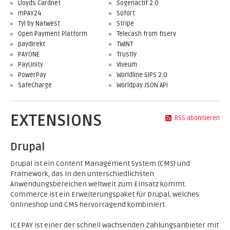
Lloyds Cardnet
Sogenactif 2.0
mPAY24
Sofort
Tyl by Natwest
Stripe
Open Payment Platform
Telecash from fiserv
paydirekt
TWINT
PAYONE
Trustly
PayUnity
Viveum
PowerPay
Worldline SIPS 2.0
SafeCharge
Worldpay JSON API
EXTENSIONS
RSS abonnieren
Drupal
Drupal ist ein Content Management System (CMS) und
Framework, das in den unterschiedlichsten
Anwendungsbereichen weltweit zum Einsatz kommt.
Commerce ist ein Erweiterungspaket für Drupal, welches
Onlineshop und CMS hervorragend kombiniert.
ICEPAY ist einer der schnell wachsenden Zahlungsanbieter mit