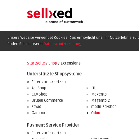
Unsere Website verwendet Cookies. Das ermöglicht uns, Ihr Nutzerlebnis zu o
finden Sie in unserer
Datenschutzerklärung
.
Startseite
/
Shop
/
Extensions
Unterstützte Shopsysteme
Filter zurücksetzen
AceShop
JTL
CCV Shop
Magento
Drupal Commerce
Magento 2
Ecwid
modified-shop
Gambio
Odoo
Payment Service Provider
Filter zurücksetzen