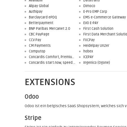
Availabill
Datatrans
Alipay Global
Dimoco
Authipay
E-Pro EMP Corp
Barclaycard ePDQ
EMS e-Commerce Gateway
Betterpayment
EVO E-PAY
BNP Paribas Mercanet 2.0
First Cash Solution
CBC PayPage
CCV Pay
FXCPay
CM Payments
Heidelpay Unzer
Computop
hobex
Concardis Comfort, Premium, Professional
ICEPAY
Concardis start.now, speed.up, flex.pro
Ingenico (Ogone)
EXTENSIONS
Odoo
Odoo ist ein belgisches SaaS Shopsystem, welches sich v
Stripe