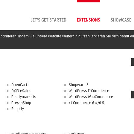
LET'S GET STARTED
EXTENSIONS
SHOWCASE
ptimieren. Indem Sie unsere Website weiterhin nutzen, erklären Sie sich damit e
OpenCart
Shopware 5
OXID eSales
WordPress E-Commerce
Plentymarkets
WordPress WooCommerce
PrestaShop
xt:Commerce 6.4/6.5
Shopify