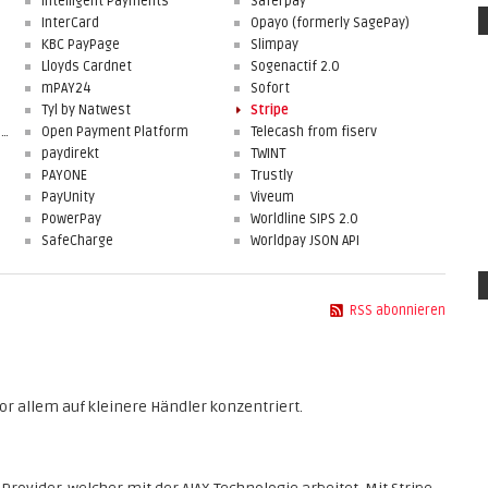
Intelligent Payments
Saferpay
InterCard
Opayo (formerly SagePay)
KBC PayPage
Slimpay
Lloyds Cardnet
Sogenactif 2.0
mPAY24
Sofort
Tyl by Natwest
Stripe
First Data Merchant Solutions
Open Payment Platform
Telecash from fiserv
paydirekt
TWINT
PAYONE
Trustly
PayUnity
Viveum
PowerPay
Worldline SIPS 2.0
SafeCharge
Worldpay JSON API
RSS abonnieren
or allem auf kleinere Händler konzentriert.