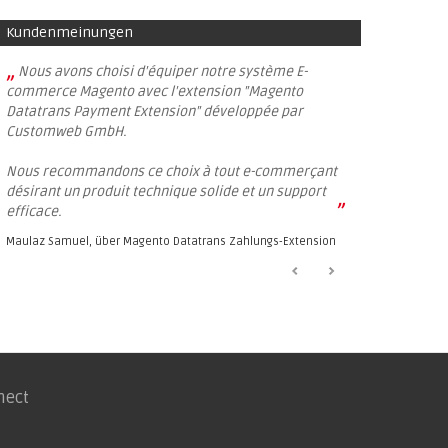
Kundenmeinungen
„
Nous avons choisi d'équiper notre système E-
commerce Magento avec l'extension "Magento
Datatrans Payment Extension" développée par
Customweb GmbH.
Nous recommandons ce choix à tout e-commerçant
désirant un produit technique solide et un support
”
efficace.
Maulaz Samuel, über
Magento Datatrans Zahlungs-Extension
nect