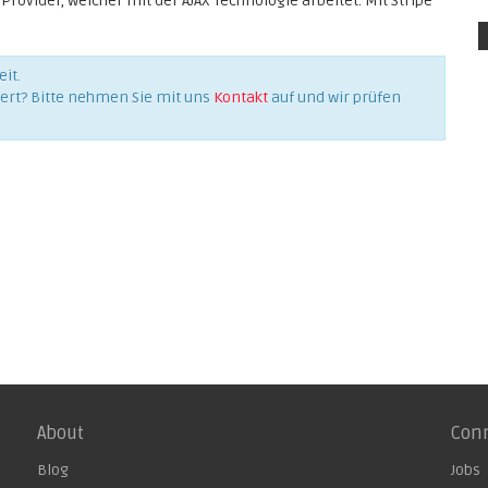
Provider, welcher mit der AJAX Technologie arbeitet. Mit Stripe
it.
iert? Bitte nehmen Sie mit uns
Kontakt
auf und wir prüfen
About
Con
Blog
Jobs