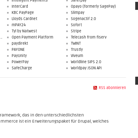
Intelligent Payments
Saferpay
InterCard
Opayo (formerly SagePay)
KBC PayPage
Slimpay
Lloyds Cardnet
Sogenactif 2.0
mPAY24
Sofort
Tyl by Natwest
Stripe
First Data Merchant Solutions
Open Payment Platform
Telecash from fiserv
paydirekt
TWINT
PAYONE
Trustly
PayUnity
Viveum
PowerPay
Worldline SIPS 2.0
SafeCharge
Worldpay JSON API
RSS abonnieren
ramework, das in den unterschiedlichsten
merce ist ein Erweiterungspaket für Drupal, welches