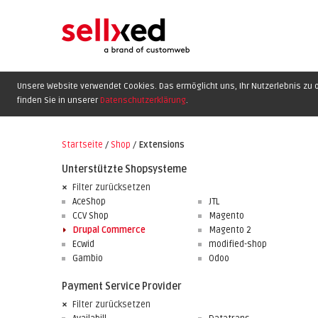
Unsere Website verwendet Cookies. Das ermöglicht uns, Ihr Nutzerlebnis zu o
finden Sie in unserer
Datenschutzerklärung
.
Startseite
/
Shop
/
Extensions
Unterstützte Shopsysteme
Filter zurücksetzen
AceShop
JTL
CCV Shop
Magento
Drupal Commerce
Magento 2
Ecwid
modified-shop
Gambio
Odoo
Payment Service Provider
Filter zurücksetzen