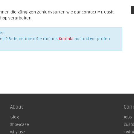
önnen die gängigen Zahlungsarten wie Bancontact Mr. Cash,
Shop verarbeiten.
it.
iert? Bitte nehmen Sie mit uns
Kontakt
auf und wir prüfen
About
Con
Blog
Jobs
Showcase
cust
Why us?
Twitt