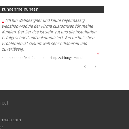
Kundenmeinungen
„
Ich bin Webdesigner und kaufe regelmässig
Webshop-Module der Firma customweb für meine
Kunden. Der Service ist sehr gut und die Installation
erfolgt schnell und unkompliziert. Bei technischen
Problemen ist customweb sehr hilfsbereit und
zuverlässig.
”
Katrin Zeppenfeld, über
PrestaShop Zahlungs-Modul
nect
omweb.com
er