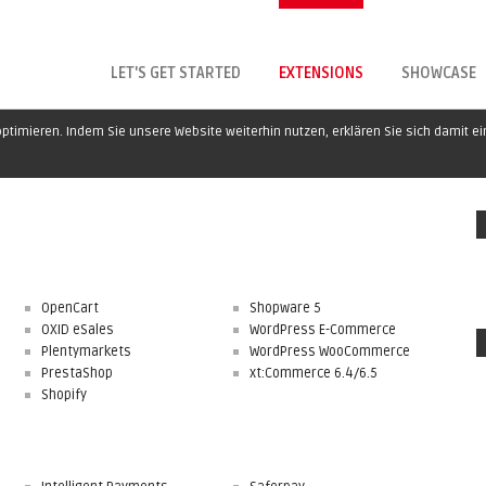
LET'S GET STARTED
EXTENSIONS
SHOWCASE
ptimieren. Indem Sie unsere Website weiterhin nutzen, erklären Sie sich damit e
OpenCart
Shopware 5
OXID eSales
WordPress E-Commerce
Plentymarkets
WordPress WooCommerce
PrestaShop
xt:Commerce 6.4/6.5
Shopify