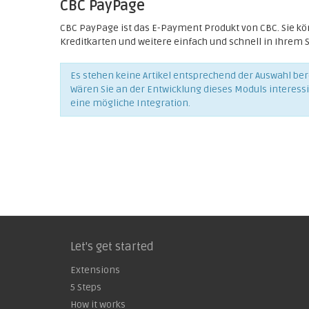
CBC PayPage
CBC PayPage ist das E-Payment Produkt von CBC. Sie k
Kreditkarten und weitere einfach und schnell in Ihrem 
Es stehen keine Artikel entsprechend der Auswahl bere
Wären Sie an der Entwicklung dieses Moduls interess
eine mögliche Integration.
Let's get started
Extensions
5 Steps
How it works