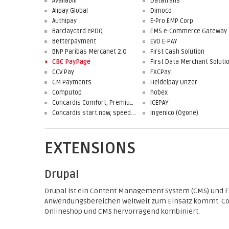
Availabill
Datatrans
Alipay Global
Dimoco
Authipay
E-Pro EMP Corp
Barclaycard ePDQ
EMS e-Commerce Gateway
Betterpayment
EVO E-PAY
BNP Paribas Mercanet 2.0
First Cash Solution
CBC PayPage
CCV Pay
FXCPay
CM Payments
Heidelpay Unzer
Computop
hobex
Concardis Comfort, Premium, Professional
ICEPAY
Concardis start.now, speed.up, flex.pro
Ingenico (Ogone)
EXTENSIONS
Drupal
Drupal ist ein Content Management System (CMS) und F
Anwendungsbereichen weltweit zum Einsatz kommt. Com
Onlineshop und CMS hervorragend kombiniert.