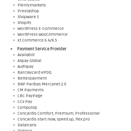
Plentymarkets
PrestaShop
Shopware 5
Shopify
WordPress E-Commerce
WordPress WooCommerce
xt:Commerce 6.4/6.5
Payment Service Provider
Availabill
Alipay Global
Authipay
Barclaycard ePDQ
Betterpayment
BNP Paribas Mercanet 2.0
CM Payments
CBC PayPage
CCV Pay
Computop
Concardis Comfort, Premium, Professional
Concardis start.now, speed.up, flex.pro
Datatrans
Dimoco