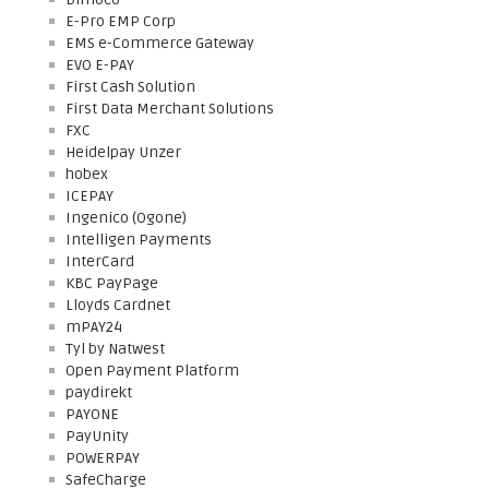
E-Pro EMP Corp
EMS e-Commerce Gateway
EVO E-PAY
First Cash Solution
First Data Merchant Solutions
FXC
Heidelpay Unzer
hobex
ICEPAY
Ingenico (Ogone)
Intelligen Payments
InterCard
KBC PayPage
Lloyds Cardnet
mPAY24
Tyl by Natwest
Open Payment Platform
paydirekt
PAYONE
PayUnity
POWERPAY
SafeCharge