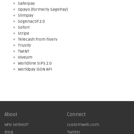
Saferpay
Opayo (formerly SagePay)
Slimpay
Sogenactif 2.0
Sofort
Stripe
Telecash from fiserv
Trustly
TWINT
Viveum
Worldline SIPS 2.0
Worldpay JSON API
About
Connect
Why sellxed?
customweb.com
Blog
Twitter