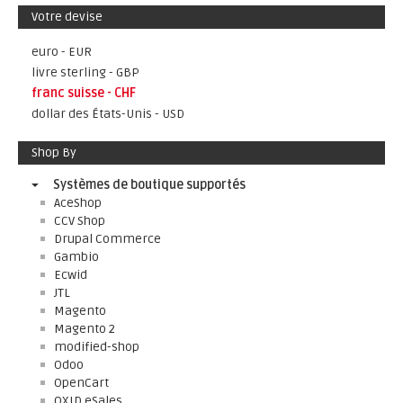
Votre devise
euro - EUR
livre sterling - GBP
franc suisse - CHF
dollar des États-Unis - USD
Shop By
Systèmes de boutique supportés
AceShop
CCV Shop
Drupal Commerce
Gambio
Ecwid
JTL
Magento
Magento 2
modified-shop
Odoo
OpenCart
OXID eSales