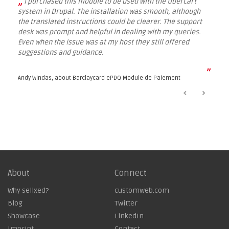
„
I purchased this module to be used with the Ubercart
system in Drupal. The installation was smooth, although
the translated instructions could be clearer. The support
desk was prompt and helpful in dealing with my queries.
Even when the issue was at my host they still offered
suggestions and guidance.
”
Andy Windas, about
Barclaycard ePDQ Module de Paiement
About
Connect
Why sellxed?
customweb.com
Blog
Twitter
Showcase
LinkedIn
Imprint
Contact