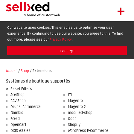
+
LET'S GET STARTED
Our website uses cookies. This enables us to optimize your user
experience. By continuing to use our website, you agree to this. To find
EXTENSIONS
DE
EN
FR
out more, please see our
Privacy Policy
.
SHOWCASE
I accept
BLOG
SUPPORT
Accueil
/
Shop
/
Extensions
ABOUT
Systèmes de boutique supportés
Reset Filters
AceShop
JTL
CCV Shop
Magento
Drupal Commerce
Magento 2
Gambio
modified-shop
Ecwid
Odoo
OpenCart
Shopify
OXID eSales
WordPress E-Commerce