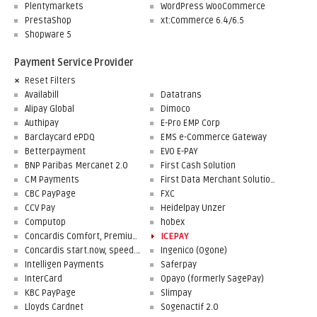
Plentymarkets
WordPress WooCommerce
PrestaShop
xt:Commerce 6.4/6.5
Shopware 5
Payment Service Provider
Reset Filters
Availabill
Datatrans
Alipay Global
Dimoco
Authipay
E-Pro EMP Corp
Barclaycard ePDQ
EMS e-Commerce Gateway
Betterpayment
EVO E-PAY
BNP Paribas Mercanet 2.0
First Cash Solution
CM Payments
First Data Merchant Solutions
CBC PayPage
FXC
CCV Pay
Heidelpay Unzer
Computop
hobex
Concardis Comfort, Premium, Professional
ICEPAY
Concardis start.now, speed.up, flex.pro
Ingenico (Ogone)
Intelligen Payments
Saferpay
InterCard
Opayo (formerly SagePay)
KBC PayPage
Slimpay
Lloyds Cardnet
Sogenactif 2.0