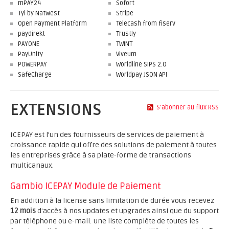
mPAY24
Sofort
Tyl by Natwest
Stripe
Open Payment Platform
Telecash from fiserv
paydirekt
Trustly
PAYONE
TWINT
PayUnity
Viveum
POWERPAY
Worldline SIPS 2.0
SafeCharge
Worldpay JSON API
EXTENSIONS
S'abonner au flux RSS
ICEPAY est l'un des fournisseurs de services de paiement à
croissance rapide qui offre des solutions de paiement à toutes
les entreprises grâce à sa plate-forme de transactions
multicanaux.
Gambio ICEPAY Module de Paiement
En addition à la license sans limitation de durée vous recevez
12 mois
d'accès à nos updates et upgrades ainsi que du support
par téléphone ou e-mail. Une liste complète de toutes les