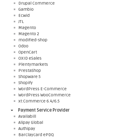
Drupal Commerce
Gambio
Ecwid
JTL
Magento
Magento 2
modified-shop
Odoo
OpenCart
OXID eSales
Plentymarkets
PrestaShop
Shopware 5
Shopify
WordPress E-Commerce
WordPress WooCommerce
xt:Commerce 6.4/6.5
Payment Service Provider
Availabill
Alipay Global
Authipay
Barclaycard ePDQ