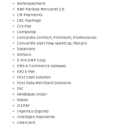
Betterpayment
BNP Paribas Mercanet 2.0
CM Payments
CBC PayPage
CCV Pay
Computop
Concardis Comfort, Premium, Professional
Concardis start.now, speed.up, flex.pro
Datatrans
Dimoco
E-Pro EMP Corp
EMS e-Commerce Gateway
EVO E-PAY
First Cash Solution
First Data Merchant Solutions
FXC
Heidelpay Unzer
hobex
ICEPAY
Ingenico (Ogone)
Intelligen Payments
InterCard