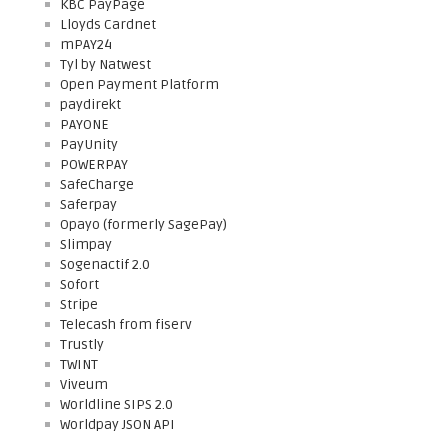
KBC PayPage
Lloyds Cardnet
mPAY24
Tyl by Natwest
Open Payment Platform
paydirekt
PAYONE
PayUnity
POWERPAY
SafeCharge
Saferpay
Opayo (formerly SagePay)
Slimpay
Sogenactif 2.0
Sofort
Stripe
Telecash from fiserv
Trustly
TWINT
Viveum
Worldline SIPS 2.0
Worldpay JSON API