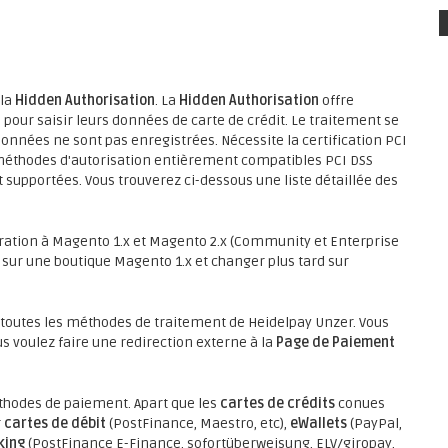
 la
Hidden Authorisation
. La
Hidden Authorisation
offre
p pour saisir leurs données de carte de crédit. Le traitement se
onnées ne sont pas enregistrées. Nécessite la certification PCI
s méthodes d'autorisation entièrement compatibles PCI DSS
 supportées. Vous trouverez ci-dessous une liste détaillée des
gration à Magento 1.x et Magento 2.x (Community et Enterprise
 sur une boutique Magento 1.x et changer plus tard sur
outes les méthodes de traitement de Heidelpay Unzer. Vous
 voulez faire une redirection externe à la
Page de Paiement
éthodes de paiement. Apart que les
cartes de crédits
conues
r
cartes de débit
(PostFinance, Maestro, etc),
eWallets
(PayPal,
king
(PostFinance E-Finance, sofortüberweisung, ELV/giropay,