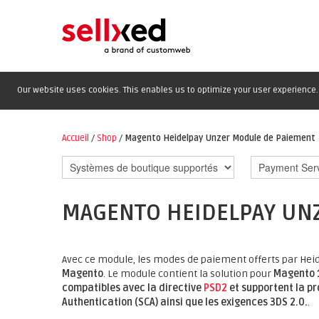
Our website uses cookies. This enables us to optimize your user experience. 
Accueil
/
Shop
/
Magento Heidelpay Unzer Module de Paiement
MAGENTO HEIDELPAY UN
Avec ce module, les modes de paiement offerts par Hei
Magento
. Le module contient la solution pour
Magento 1
compatibles avec la directive
PSD2
et supportent la p
Authentication (SCA) ainsi que les exigences 3DS 2.0.
.