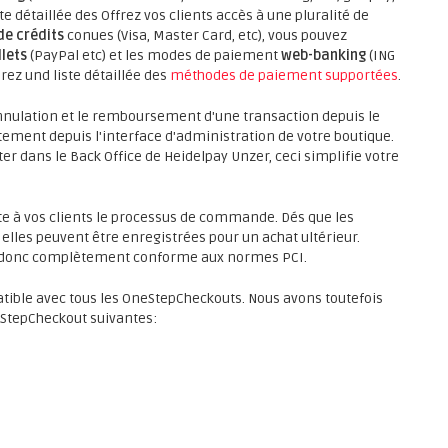
ste détaillée des Offrez vos clients accès à une pluralité de
de crédits
conues (Visa, Master Card, etc), vous pouvez
lets
(PayPal etc) et les modes de paiement
web-banking
(ING
rez und liste détaillée des
méthodes de paiement supportées
.
nnulation et le remboursement d'une transaction depuis le
tement depuis l'interface d'administration de votre boutique.
er dans le Back Office de Heidelpay Unzer, ceci simplifie votre
lite à vos clients le processus de commande. Dés que les
 elles peuvent être enregistrées pour un achat ultérieur.
st donc complètement conforme aux normes PCI.
ible avec tous les OneStepCheckouts. Nous avons toutefois
eStepCheckout suivantes: