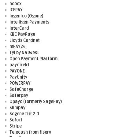
hobex
ICEPAY
Ingenico (Ogone)
Intelligen Payments
InterCard
KBC PayPage
Lloyds Cardnet
mPAY24
Tyl by Natwest
Open Payment Platform
paydirekt
PAYONE
PayUnity
POWERPAY
SafeCharge
Saferpay
Opayo (formerly SagePay)
Slimpay
Sogenactif 2.0
Sofort
Stripe
Telecash from fiserv