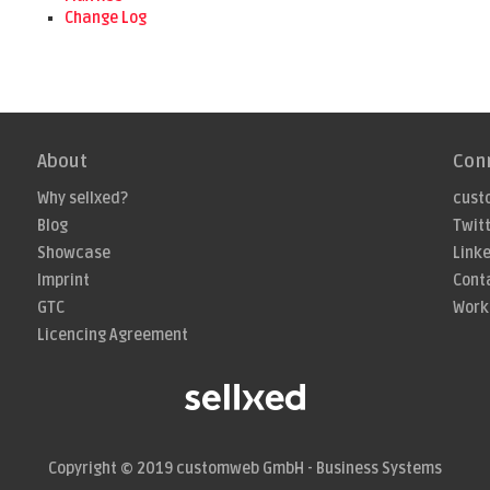
Change Log
About
Con
Why sellxed?
cust
Blog
Twit
Showcase
Link
Imprint
Cont
GTC
Work
Licencing Agreement
Copyright © 2019
customweb GmbH - Business Systems