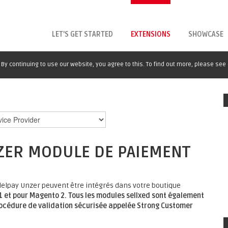
LET'S GET STARTED
EXTENSIONS
SHOWCASE
By continuing to use our website, you agree to this. To find out more, please see
ZER MODULE DE PAIEMENT
delpay Unzer peuvent être intégrés dans votre boutique
 et pour Magento 2.
Tous les modules sellxed sont également
rocédure de validation sécurisée appelée Strong Customer