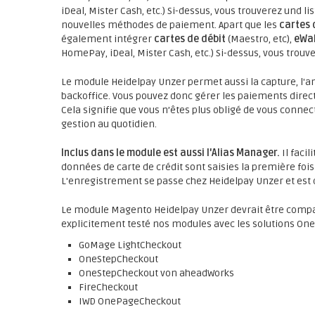
iDeal, Mister Cash, etc.) Si-dessus, vous trouverez und li
nouvelles méthodes de paiement. Apart que les
cartes 
également intégrer
cartes de débit
(Maestro, etc),
eWal
HomePay, iDeal, Mister Cash, etc.) Si-dessus, vous trouve
Le module Heidelpay Unzer permet aussi la capture, l'a
backoffice. Vous pouvez donc gérer les paiements direc
Cela signifie que vous n’êtes plus obligé de vous connect
gestion au quotidien.
Inclus dans le module est aussi l'Alias Manager.
Il faci
données de carte de crédit sont saisies la première fois
L'enregistrement se passe chez Heidelpay Unzer et e
Le module Magento Heidelpay Unzer devrait être compat
explicitement testé nos modules avec les solutions On
GoMage LightCheckout
OneStepCheckout
OneStepCheckout von aheadWorks
FireCheckout
IWD OnePageCheckout