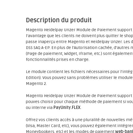
Description du produit
Magento Heidelpay Unzer Module de Paiement support
l'avantage que les clients ne doivent plus quitter le sho
passe inaperçu entre Magento et Heidelpay Unzer. Les d
DSS SAQ A-EP. En plus de l'Autorisation cachée, d'autre
(Page de paiement, Widget, Iframe, etc.) sont également
fonctionnalités prises en charge.
Le module contient les fichiers nécessaires pour l'inté
Edition). Vous pouvez sans problèmes utiliser le module
Magento 2.
Magento Heidelpay Unzer Module de Paiement support t
pouves choisir pour chaque méthode de paiement si vous
ou interne via
PayUnity.FLEX
.
Offrez vos clients accès à une pluralité de nouvelles m
(Visa, Master Card, etc), vous pouvez également intégre
Moneybookers, etc) et les modes de paiement
web-ban