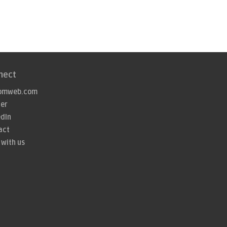
nect
omweb.com
ter
edIn
act
 with us