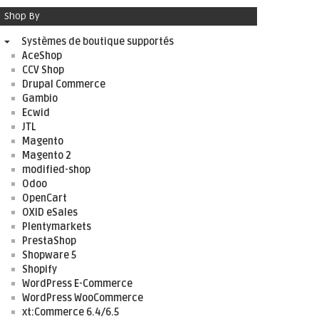
Shop By
Systèmes de boutique supportés
AceShop
CCV Shop
Drupal Commerce
Gambio
Ecwid
JTL
Magento
Magento 2
modified-shop
Odoo
OpenCart
OXID eSales
Plentymarkets
PrestaShop
Shopware 5
Shopify
WordPress E-Commerce
WordPress WooCommerce
xt:Commerce 6.4/6.5