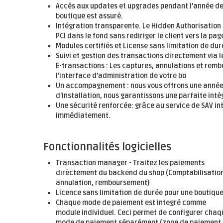
Accès aux updates et upgrades pendant l'année de 
boutique est assuré.
Intégration transparente. Le Hidden Authorisatio
PCI dans le fond sans rediriger le client vers la pa
Modules certifiés et License sans limitation de dur
Suivi et gestion des transactions directement via l
E-transactions : Les captures, annulations et re
l’interface d’administration de votre bo
Un accompagnement : nous vous offrons une année d
d'installation, nous garantissons une parfaite int
Une sécurité renforcée: grâce au service de SAV int
immédiatement.
Fonctionnalités logicielles
Transaction manager - Traitez les paiements
dirèctement du backend du shop (Comptabilisation
annulation, remboursement)
Licence sans limitation de durée pour une boutiqu
Chaque mode de paiement est integré comme
module individuel. Ceci permet de configurer chaq
mode de paiement séparément (zone de paiement,