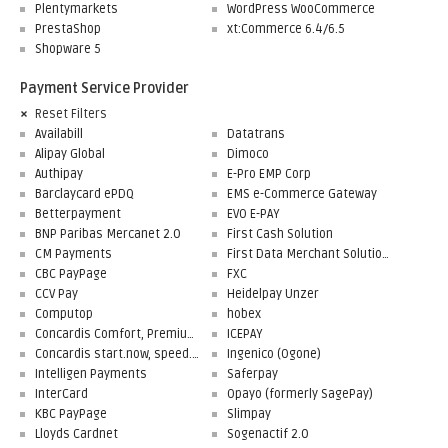
Plentymarkets
WordPress WooCommerce
PrestaShop
xt:Commerce 6.4/6.5
Shopware 5
Payment Service Provider
Reset Filters
Availabill
Datatrans
Alipay Global
Dimoco
Authipay
E-Pro EMP Corp
Barclaycard ePDQ
EMS e-Commerce Gateway
Betterpayment
EVO E-PAY
BNP Paribas Mercanet 2.0
First Cash Solution
CM Payments
First Data Merchant Solutions
CBC PayPage
FXC
CCV Pay
Heidelpay Unzer
Computop
hobex
Concardis Comfort, Premium, Professional
ICEPAY
Concardis start.now, speed.up, flex.pro
Ingenico (Ogone)
Intelligen Payments
Saferpay
InterCard
Opayo (formerly SagePay)
KBC PayPage
Slimpay
Lloyds Cardnet
Sogenactif 2.0