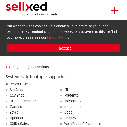
+
LET'S GET STARTED
Our website uses cookies. This enables us to optimize your user
experience. By continuing to use our website, you agree to this. To find
EXTENSIONS
DE
EN
FR
out more, please see our
Privacy Policy
.
SHOWCASE
I accept
BLOG
SUPPORT
Accueil
/
Shop
/
Extensions
ABOUT
Systèmes de boutique supportés
Reset Filters
AceShop
JTL
CCV Shop
Magento
Drupal Commerce
Magento 2
Gambio
modified-shop
Ecwid
Odoo
OpenCart
Shopify
OXID eSales
WordPress E-Commerce