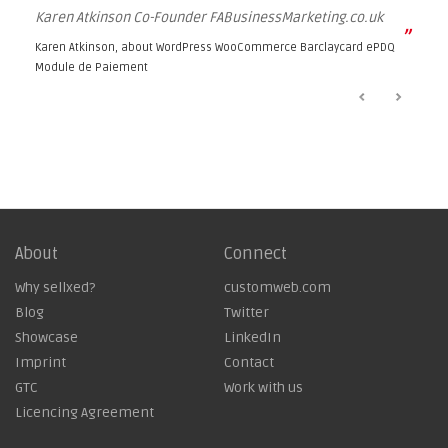
Karen Atkinson Co-Founder FABusinessMarketing.co.uk
”
Karen Atkinson, about
WordPress WooCommerce Barclaycard ePDQ
Module de Paiement
About
Connect
Why sellxed?
customweb.com
Blog
Twitter
Showcase
LinkedIn
Imprint
Contact
GTC
Work with us
Licencing Agreement