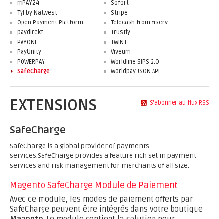
mPAY24
Sofort
Tyl by Natwest
Stripe
Open Payment Platform
Telecash from fiserv
paydirekt
Trustly
PAYONE
TWINT
PayUnity
Viveum
POWERPAY
Worldline SIPS 2.0
SafeCharge
Worldpay JSON API
EXTENSIONS
S'abonner au flux RSS
SafeCharge
SafeCharge is a global provider of payments
services.SafeCharge provides a feature rich set in payment
services and risk management for merchants of all size.
Magento SafeCharge Module de Paiement
Avec ce module, les modes de paiement offerts par
SafeCharge peuvent être intégrés dans votre boutique