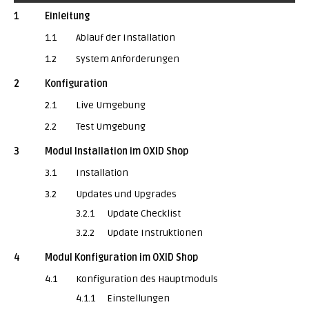
1
Einleitung
1.1
Ablauf der Installation
1.2
System Anforderungen
2
Konfiguration
2.1
Live Umgebung
2.2
Test Umgebung
3
Modul Installation im OXID Shop
3.1
Installation
3.2
Updates und Upgrades
3.2.1
Update Checklist
3.2.2
Update Instruktionen
4
Modul Konfiguration im OXID Shop
4.1
Konfiguration des Hauptmoduls
4.1.1
Einstellungen