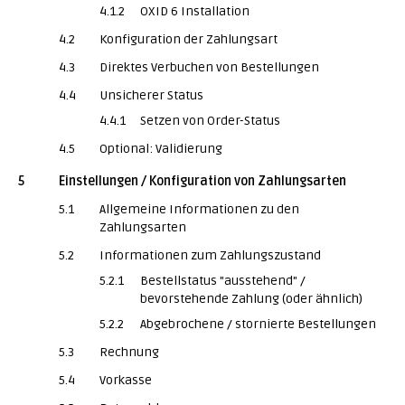
4.1.2
OXID 6 Installation
4.2
Konfiguration der Zahlungsart
4.3
Direktes Verbuchen von Bestellungen
4.4
Unsicherer Status
4.4.1
Setzen von Order-Status
4.5
Optional: Validierung
5
Einstellungen / Konfiguration von Zahlungsarten
5.1
Allgemeine Informationen zu den
Zahlungsarten
5.2
Informationen zum Zahlungszustand
5.2.1
Bestellstatus "ausstehend" /
bevorstehende Zahlung (oder ähnlich)
5.2.2
Abgebrochene / stornierte Bestellungen
5.3
Rechnung
5.4
Vorkasse