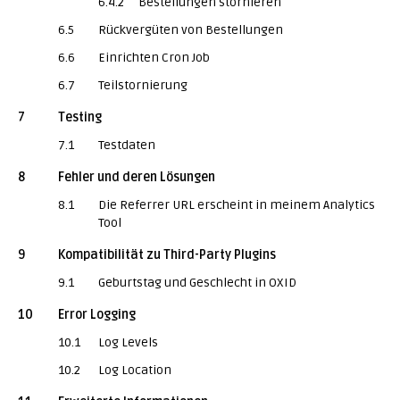
6.4.2
Bestellungen stornieren
6.5
Rückvergüten von Bestellungen
6.6
Einrichten Cron Job
6.7
Teilstornierung
7
Testing
7.1
Testdaten
8
Fehler und deren Lösungen
8.1
Die Referrer URL erscheint in meinem Analytics
Tool
9
Kompatibilität zu Third-Party Plugins
9.1
Geburtstag und Geschlecht in OXID
10
Error Logging
10.1
Log Levels
10.2
Log Location