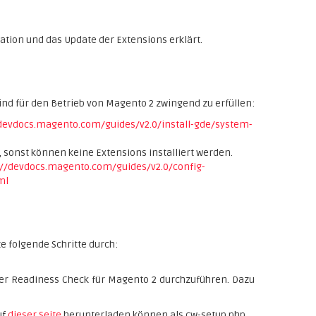
lation und das Update der Extensions erklärt.
ind für den Betrieb von Magento 2 zwingend zu erfüllen:
/devdocs.magento.com/guides/v2.0/install-gde/system-
, sonst können keine Extensions installiert werden.
://devdocs.magento.com/guides/v2.0/config-
ml
te folgende Schritte durch:
er Readiness Check für Magento 2 durchzuführen. Dazu
uf
dieser Seite
herunterladen können als cw-setup.php