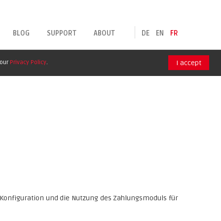
BLOG
SUPPORT
ABOUT
DE
EN
FR
 our
Privacy Policy
.
I accept
ie Konfiguration und die Nutzung des Zahlungsmoduls für