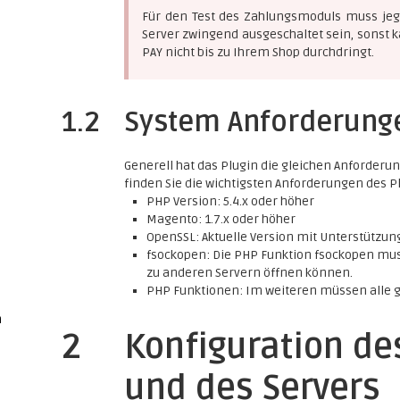
Für den Test des Zahlungsmoduls muss jegl
Server zwingend ausgeschaltet sein, sonst 
PAY nicht bis zu Ihrem Shop durchdringt.
1.2
System Anforderung
Generell hat das Plugin die gleichen Anforder
finden Sie die wichtigsten Anforderungen des P
PHP Version: 5.4.x oder höher
Magento: 1.7.x oder höher
OpenSSL: Aktuelle Version mit Unterstützung
fsockopen: Die PHP Funktion fsockopen mu
zu anderen Servern öffnen können.
PHP Funktionen: Im weiteren müssen alle 
n
2
Konfiguration d
und des Servers