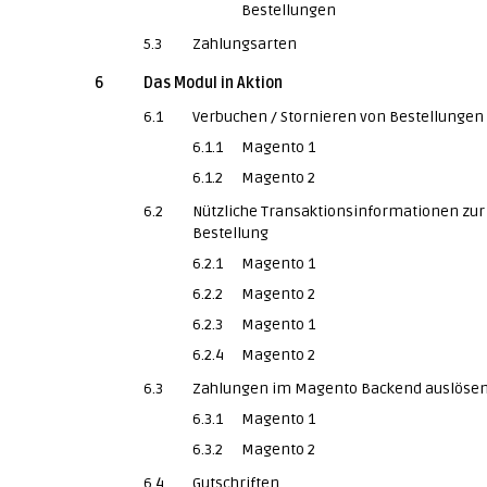
Bestellungen
5.3
Zahlungsarten
6
Das Modul in Aktion
6.1
Verbuchen / Stornieren von Bestellungen
6.1.1
Magento 1
6.1.2
Magento 2
6.2
Nützliche Transaktionsinformationen zur
Bestellung
6.2.1
Magento 1
6.2.2
Magento 2
6.2.3
Magento 1
6.2.4
Magento 2
6.3
Zahlungen im Magento Backend auslöse
6.3.1
Magento 1
6.3.2
Magento 2
6.4
Gutschriften