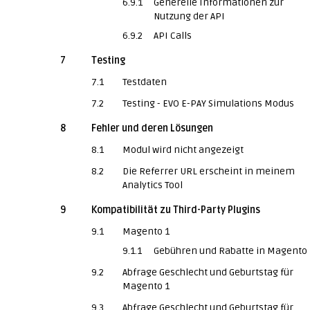
6.9.1
Generelle Informationen zur
Nutzung der API
6.9.2
API Calls
7
Testing
7.1
Testdaten
7.2
Testing - EVO E-PAY Simulations Modus
8
Fehler und deren Lösungen
8.1
Modul wird nicht angezeigt
8.2
Die Referrer URL erscheint in meinem
Analytics Tool
9
Kompatibilität zu Third-Party Plugins
9.1
Magento 1
9.1.1
Gebühren und Rabatte in Magento
9.2
Abfrage Geschlecht und Geburtstag für
Magento 1
9.3
Abfrage Geschlecht und Geburtstag für