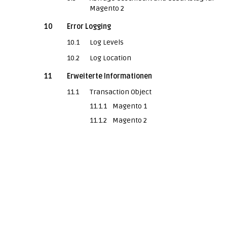
Magento 2
10
Error Logging
10.1
Log Levels
10.2
Log Location
11
Erweiterte Informationen
11.1
Transaction Object
11.1.1
Magento 1
11.1.2
Magento 2