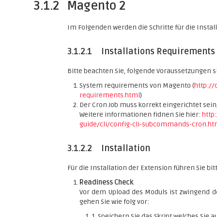
3.1.2
Magento 2
Im Folgenden werden die Schritte für die Instal
3.1.2.1
Installations Requirements
Bitte beachten Sie, folgende Voraussetzungen s
System requirements von Magento (
http:/
requirements.html
)
Der Cron Job muss korrekt eingerichtet sein
Weitere informationen fidnen Sie hier:
http
guide/cli/config-cli-subcommands-cron.ht
3.1.2.2
Installation
Für die Installation der Extension führen Sie bit
Readiness Check
Vor dem Upload des Moduls ist zwingend d
gehen Sie wie folg vor:
1. Speichern Sie das Skript welches Sie a