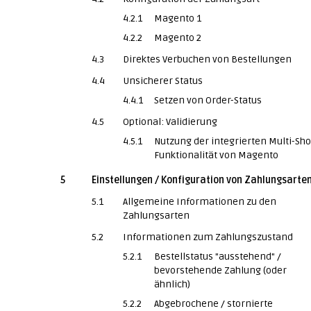
4.2.1
Magento 1
4.2.2
Magento 2
4.3
Direktes Verbuchen von Bestellungen
4.4
Unsicherer Status
4.4.1
Setzen von Order-Status
4.5
Optional: Validierung
4.5.1
Nutzung der integrierten Multi-Sh
Funktionalität von Magento
5
Einstellungen / Konfiguration von Zahlungsarte
5.1
Allgemeine Informationen zu den
Zahlungsarten
5.2
Informationen zum Zahlungszustand
5.2.1
Bestellstatus "ausstehend" /
bevorstehende Zahlung (oder
ähnlich)
5.2.2
Abgebrochene / stornierte