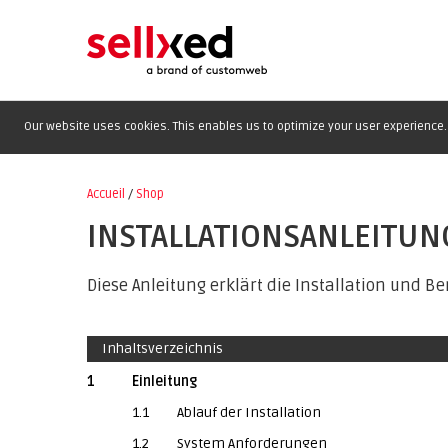
Our website uses cookies. This enables us to optimize your user experience. 
Accueil
/
Shop
INSTALLATIONSANLEITUN
Diese Anleitung erklärt die Installation und B
Inhaltsverzeichnis
1
Einleitung
1.1
Ablauf der Installation
1.2
System Anforderungen