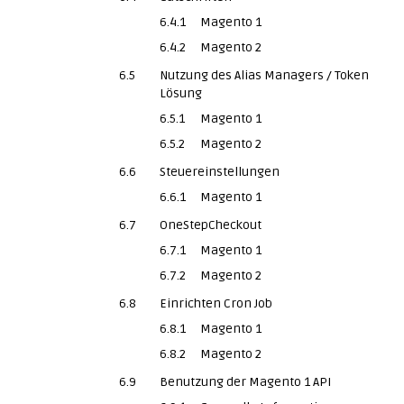
6.4.1
Magento 1
6.4.2
Magento 2
6.5
Nutzung des Alias Managers / Token
Lösung
6.5.1
Magento 1
6.5.2
Magento 2
6.6
Steuereinstellungen
6.6.1
Magento 1
6.7
OneStepCheckout
6.7.1
Magento 1
6.7.2
Magento 2
6.8
Einrichten Cron Job
6.8.1
Magento 1
6.8.2
Magento 2
6.9
Benutzung der Magento 1 API