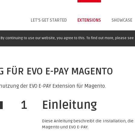
LET'S GET STARTED
EXTENSIONS
SHOWCASE
By continuing to use our website, you agree to this. To find out more, please see
G FÜR EVO E-PAY MAGENTO
enutzung der EVO E-PAY Extension für Magento.
1
Einleitung
Diese Anleitung beschreibt die Installation, d
Magento und EVO E-PAY.