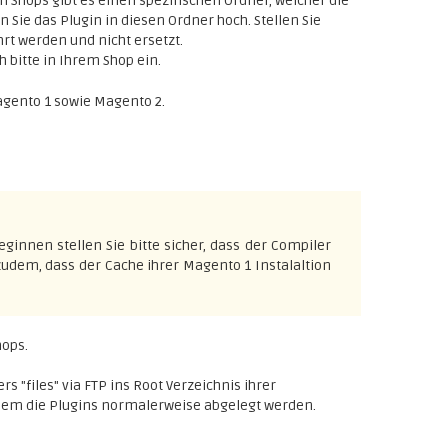
 Shops gibt es einen spezifischen Ordner, welcher die
en Sie das Plugin in diesen Ordner hoch. Stellen Sie
rt werden und nicht ersetzt.
h bitte in Ihrem Shop ein.
Magento 1 sowie Magento 2.
eginnen stellen Sie bitte sicher, dass der Compiler
 zudem, dass der Cache ihrer Magento 1 Instalaltion
hops.
s "files" via FTP ins Root Verzeichnis ihrer
chem die Plugins normalerweise abgelegt werden.