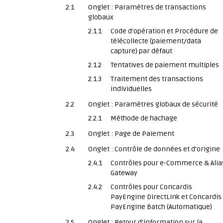
2.1
Onglet : Paramètres de transactions
globaux
2.1.1
Code d'opération et Procédure de
télécollecte (paiement/data
capture) par défaut
2.1.2
Tentatives de paiement multiples
2.1.3
Traitement des transactions
individuelles
2.2
Onglet : Paramètres globaux de sécurité
2.2.1
Méthode de hachage
2.3
Onglet : Page de Paiement
2.4
Onglet : Contrôle de données et d'origine
2.4.1
Contrôles pour e-Commerce & Alia
Gateway
2.4.2
Contrôles pour Concardis
PayEngine DirectLink et Concardis
PayEngine Batch (Automatique)
2.5
Onglet : Retour d'information sur la