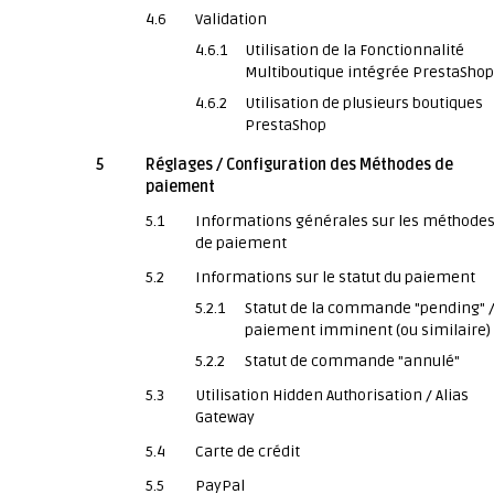
4.6
Validation
4.6.1
Utilisation de la Fonctionnalité
Multiboutique intégrée PrestaShop
4.6.2
Utilisation de plusieurs boutiques
PrestaShop
5
Réglages / Configuration des Méthodes de
paiement
5.1
Informations générales sur les méthode
de paiement
5.2
Informations sur le statut du paiement
5.2.1
Statut de la commande "pending" 
paiement imminent (ou similaire)
5.2.2
Statut de commande "annulé"
5.3
Utilisation Hidden Authorisation / Alias
Gateway
5.4
Carte de crédit
5.5
PayPal