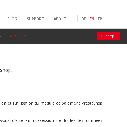
BLOG
SUPPORT
ABOUT
DE
EN
FR
 our
Privacy Policy
.
I accept
aShop.
ation et l'utilisation du module de paiement PrestaShop
z-vous d'être en possession de toutes les données