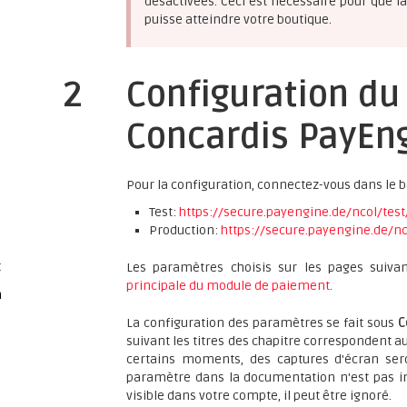
désactivées. Ceci est nécessaire pour que 
puisse atteindre votre boutique.
2
Configuration du
Concardis PayEn
Pour la configuration, connectez-vous dans le 
Test:
https://secure.payengine.de/ncol/test
Production:
https://secure.payengine.de/nc
t
Les paramètres choisis sur les pages suiva
principale du module de paiement
.
n
La configuration des paramètres se fait sous
C
suivant les titres des chapitre correspondent a
certains moments, des captures d'écran seron
paramètre dans la documentation n'est pas im
visible dans votre compte, il peut être ignoré.