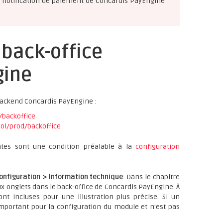
la notification de paiement de Concardis PayEngine
 back-office
gine
backend Concardis PayEngine :
/backoffice
ol/prod/backoffice
ntes sont une condition préalable à la
configuration
onfiguration > Information technique
. Dans le chapitre
ux onglets dans le back-office de Concardis PayEngine. À
t incluses pour une illustration plus précise. Si un
portant pour la configuration du module et n'est pas