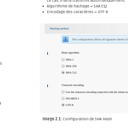
ce cas, il sera transmis automatiquement.
Algorithme de hachage = SHA 512
Encodage des caractères = UTF-8
t
n
Image 2.1:
Configuration de SHA-Hash.