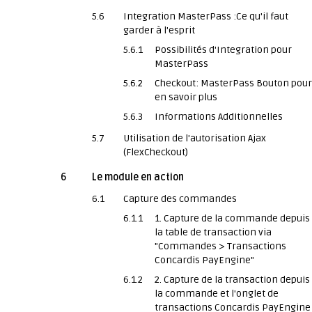
5.6
Integration MasterPass :Ce qu'il faut
garder à l'esprit
5.6.1
Possibilités d'Integration pour
MasterPass
5.6.2
Checkout: MasterPass Bouton pour
en savoir plus
5.6.3
Informations Additionnelles
5.7
Utilisation de l'autorisation Ajax
(FlexCheckout)
6
Le module en action
6.1
Capture des commandes
6.1.1
1. Capture de la commande depuis
la table de transaction via
"Commandes > Transactions
Concardis PayEngine"
6.1.2
2. Capture de la transaction depuis
la commande et l'onglet de
transactions Concardis PayEngine