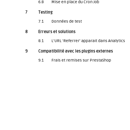
6.8
Mise en place du Cron Job
7
Testing
7.1
Données de test
8
Erreurs et solutions
8.1
L'URL 'Referrer' apparait dans Analytics
9
Compatibilité avec les plugins externes
9.1
Frais et remises sur PrestaShop