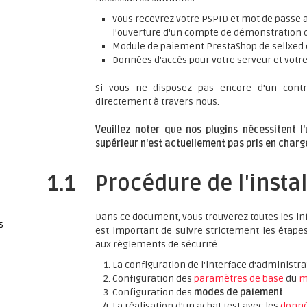
Vous recevrez votre PSPID et mot de passe ap
l'ouverture d'un compte de démonstration
Module de paiement PrestaShop de sellxe
Données d'accès pour votre serveur et votr
Si vous ne disposez pas encore d'un contr
directement à travers nous.
Veuillez noter que nos plugins nécessitent l
supérieur n'est actuellement pas pris en charg
1.1
Procédure de l'insta
Dans ce document, vous trouverez toutes les inf
s
est important de suivre strictement les étapes 
aux règlements de sécurité.
La configuration de l'interface d'administr
Configuration des
paramètres de base
du
m
Configuration des
modes de paiement
La réalisation d'un achat test avec les
donné