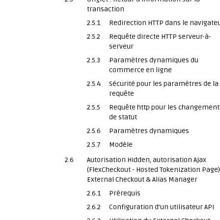
transaction
2.5.1
Redirection HTTP dans le navigate
2.5.2
Requête directe HTTP serveur-à-
serveur
2.5.3
Paramètres dynamiques du
commerce en ligne
2.5.4
Sécurité pour les paramètres de la
requête
2.5.5
Requête http pour les changement
de statut
2.5.6
Paramètres dynamiques
2.5.7
Modèle
2.6
Autorisation Hidden, autorisation Ajax
(FlexCheckout - Hosted Tokenization Page)
External Checkout & Alias Manager
2.6.1
Prérequis
2.6.2
Configuration d'un utilisateur API