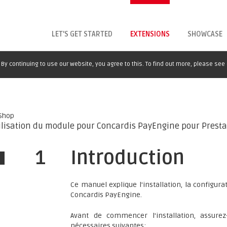
LET'S GET STARTED
EXTENSIONS
SHOWCASE
By continuing to use our website, you agree to this. To find out more, please see
aShop
utilisation du module pour Concardis PayEngine pour Prest
1
Introduction
Ce manuel explique l'installation, la configur
Concardis PayEngine.
Avant de commencer l'installation, assure
nécessaires suivantes: