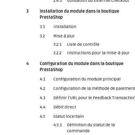
2.6.3
Utilisation du External Checkout
3
Installation du module dans la boutique
PrestaShop
3.1
Installation
3.2
Mise à jour
3.2.1
Liste de contrôle
3.2.2
Instructions pour la mise-à-jour
4
Configuration du module dans la boutique
PrestaShop
4.1
Configuration du module principal
4.2
Configuration de la méthode de paiemen
4.3
Définir l'URL pour le Feedback Transactio
4.4
Débit direct
4.5
Statut incertain
4.5.1
Définition du statut de la
commande