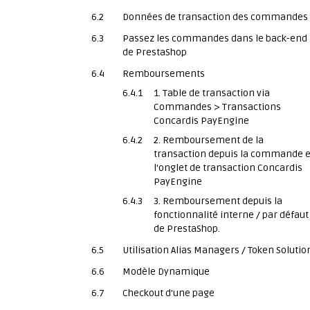
6.2
Données de transaction des commandes
6.3
Passez les commandes dans le back-end
de PrestaShop
6.4
Remboursements
6.4.1
1. Table de transaction via
Commandes > Transactions
Concardis PayEngine
6.4.2
2. Remboursement de la
transaction depuis la commande e
l'onglet de transaction Concardis
PayEngine
6.4.3
3. Remboursement depuis la
fonctionnalité interne / par défaut
de PrestaShop.
6.5
Utilisation Alias Managers / Token Solutio
6.6
Modèle Dynamique
6.7
Checkout d'une page