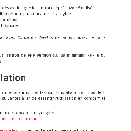
rès avoir signé le contrat et après avoir finalisé
 directement par Concardis PayEngine
d.com/shop
e boutique
at avec Concardis PayEngine, vous pouvez le faire
'utilisation de PHP version 5.6 au minimum. PHP 8 ou
e.
llation
ormations importantes pour l'installation du module. Il
suivantes à fin de garantir l'utilisation en conformité
ation de Concardis PayEngine.
odule de paiement
es de test
qui peuvent être trouvées à la fin de ce