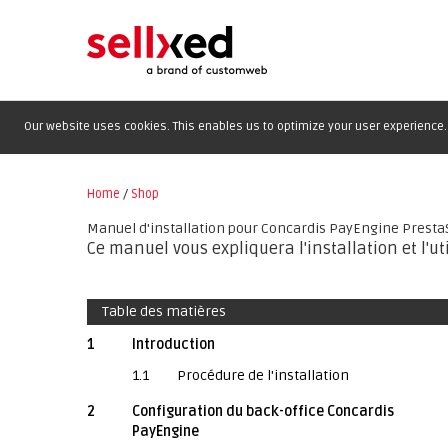
Our website uses cookies. This enables us to optimize your user experience. 
Home
/
Shop
Manuel d'installation pour Concardis PayEngine Prest
Ce manuel vous expliquera l'installation et l'
Table des matières
1
Introduction
1.1
Procédure de l'installation
2
Configuration du back-office Concardis
PayEngine