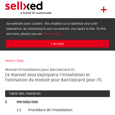
+
LET'S GET STARTED
Our website uses cookies. This enables us to optimize your user
experience. By continuing to use our website, you agree to this. To find
EXTENSIONS
DE
EN
FR
out more, please see our
Privacy Policy
.
SHOWCASE
I accept
BLOG
SUPPORT
Home
/
Shop
ABOUT
Manuel d'installation pour Barclaycard JTL
Ce manuel vous expliquera l'installation et
l'utilisation du module pour Barclaycard pour JTL.
Table des matières
1
Introduction
1.1
Procédure de l'installation