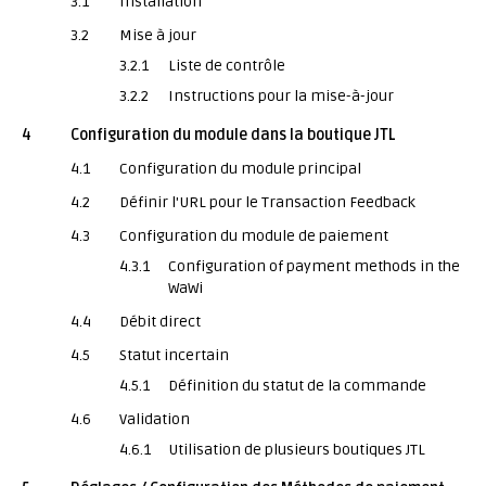
3.1
Installation
3.2
Mise à jour
3.2.1
Liste de contrôle
3.2.2
Instructions pour la mise-à-jour
4
Configuration du module dans la boutique JTL
4.1
Configuration du module principal
4.2
Définir l'URL pour le Transaction Feedback
4.3
Configuration du module de paiement
4.3.1
Configuration of payment methods in the
WaWi
4.4
Débit direct
4.5
Statut incertain
4.5.1
Définition du statut de la commande
4.6
Validation
4.6.1
Utilisation de plusieurs boutiques JTL