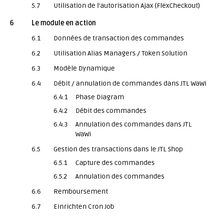
5.7
Utilisation de l'autorisation Ajax (FlexCheckout)
6
Le module en action
6.1
Données de transaction des commandes
6.2
Utilisation Alias Managers / Token Solution
6.3
Modèle Dynamique
6.4
Débit / annulation de commandes dans JTL WaWi
6.4.1
Phase Diagram
6.4.2
Débit des commandes
6.4.3
Annulation des commandes dans JTL
WaWi
6.5
Gestion des transactions dans le JTL Shop
6.5.1
Capture des commandes
6.5.2
Annulation des commandes
6.6
Remboursement
6.7
Einrichten Cron Job