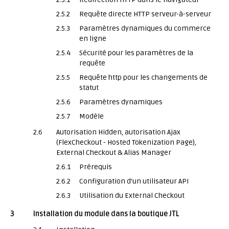
2.5.2
Requête directe HTTP serveur-à-serveur
2.5.3
Paramètres dynamiques du commerce
en ligne
2.5.4
Sécurité pour les paramètres de la
requête
2.5.5
Requête http pour les changements de
statut
2.5.6
Paramètres dynamiques
2.5.7
Modèle
2.6
Autorisation Hidden, autorisation Ajax
(FlexCheckout - Hosted Tokenization Page),
External Checkout & Alias Manager
2.6.1
Prérequis
2.6.2
Configuration d'un utilisateur API
2.6.3
Utilisation du External Checkout
3
Installation du module dans la boutique JTL