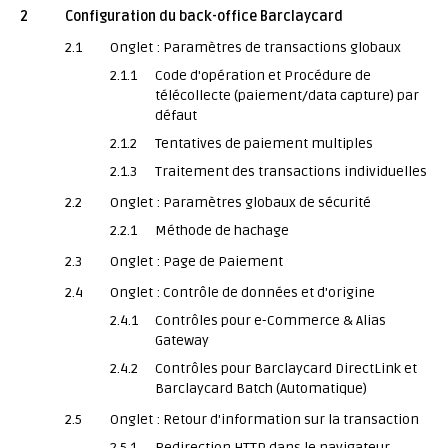
2
Configuration du back-office Barclaycard
2.1
Onglet : Paramètres de transactions globaux
2.1.1
Code d'opération et Procédure de
télécollecte (paiement/data capture) par
défaut
2.1.2
Tentatives de paiement multiples
2.1.3
Traitement des transactions individuelles
2.2
Onglet : Paramètres globaux de sécurité
2.2.1
Méthode de hachage
2.3
Onglet : Page de Paiement
2.4
Onglet : Contrôle de données et d'origine
2.4.1
Contrôles pour e-Commerce & Alias
Gateway
2.4.2
Contrôles pour Barclaycard DirectLink et
Barclaycard Batch (Automatique)
2.5
Onglet : Retour d'information sur la transaction
2.5.1
Redirection HTTP dans le navigateur