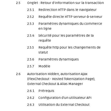
2.5
Onglet : Retour d'information sur la transaction
2.5.1
Redirection HTTP dans le navigateur
2.5.2
Requête directe HTTP serveur-à-serveur
2.5.3
Paramètres dynamiques du commerce
en ligne
2.5.4
Sécurité pour les paramètres de la
requête
2.5.5
Requête http pour les changements de
statut
2.5.6
Paramètres dynamiques
2.5.7
Modèle
2.6
Autorisation Hidden, autorisation Ajax
(FlexCheckout - Hosted Tokenization Page),
External Checkout & Alias Manager
2.6.1
Prérequis
2.6.2
Configuration d'un utilisateur API
2.6.3
Utilisation du External Checkout