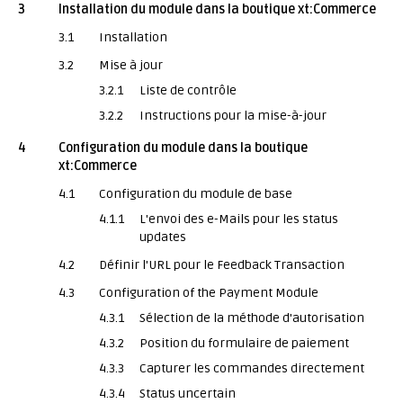
3
Installation du module dans la boutique xt:Commerce
3.1
Installation
3.2
Mise à jour
3.2.1
Liste de contrôle
3.2.2
Instructions pour la mise-à-jour
4
Configuration du module dans la boutique
xt:Commerce
4.1
Configuration du module de base
4.1.1
L'envoi des e-Mails pour les status
updates
4.2
Définir l'URL pour le Feedback Transaction
4.3
Configuration of the Payment Module
4.3.1
Sélection de la méthode d'autorisation
4.3.2
Position du formulaire de paiement
4.3.3
Capturer les commandes directement
4.3.4
Status uncertain