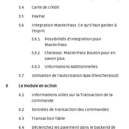
5.4
Carte de crédit
5.5
PayPal
5.6
Integration MasterPass :Ce qu'il faut garder à
l'esprit
5.6.1
Possibilités d'Integration pour
MasterPass
5.6.2
Checkout: MasterPass Bouton pour en
savoir plus
5.6.3
Informations Additionnelles
5.7
Utilisation de l'autorisation Ajax (FlexCheckout)
6
Le module en action
6.1
Informations utiles sur la Transaction de la
commande
6.2
Données de transaction des commandes
6.3
Transaction Table
6.4
Déclenchez les paiement dans le backend de