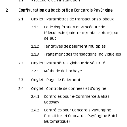
1.1
Procédure de l'installation
2
Configuration du back-office Concardis PayEngine
2.1
Onglet : Paramètres de transactions globaux
2.1.1
Code d'opération et Procédure de
télécollecte (paiement/data capture) par
défaut
2.1.2
Tentatives de paiement multiples
2.1.3
Traitement des transactions individuelles
2.2
Onglet : Paramètres globaux de sécurité
2.2.1
Méthode de hachage
2.3
Onglet : Page de Paiement
2.4
Onglet : Contrôle de données et d'origine
2.4.1
Contrôles pour e-Commerce & Alias
Gateway
2.4.2
Contrôles pour Concardis PayEngine
DirectLink et Concardis PayEngine Batch
(Automatique)