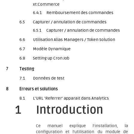
xt:Commerce
6.4.1
Remboursement des commandes
6.5
Capturer / annulation de commandes
6.5.1
Capturer / annulation de commandes
6.6
Utilisation Alias Managers / Token Solution
6.7
Modèle Dynamique
6.8
Setting up Cron Job
7
Testing
7.1
Données de test
8
Erreurs et solutions
8.1
L'URL 'Referrer' apparait dans Analytics
1
Introduction
Ce manuel explique l'installation, la
configuration et l'utilisation du module de