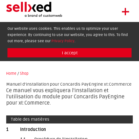
+
LET'S GET STARTED
Our website uses cookies. This enables us to optimize your user
experience. By continuing to use our website, you agree to this. To find
EXTENSIONS
DE
EN
FR
out more, please see our
Privacy Policy
.
SHOWCASE
I accept
BLOG
SUPPORT
Home
/
Shop
ABOUT
Manuel d'installation pour Concardis PayEngine xt:Commerce
Ce manuel vous expliquera l'installation et
l'utilisation du module pour Concardis PayEngine
pour xt:Commerce.
Table des matières
1
Introduction