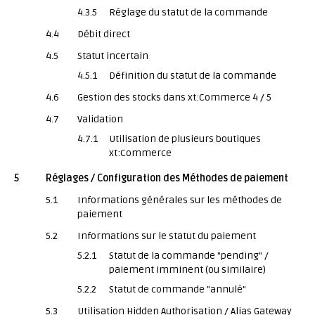
4.3.5
Réglage du statut de la commande
4.4
Débit direct
4.5
Statut incertain
4.5.1
Définition du statut de la commande
4.6
Gestion des stocks dans xt:Commerce 4 / 5
4.7
Validation
4.7.1
Utilisation de plusieurs boutiques
xt:Commerce
5
Réglages / Configuration des Méthodes de paiement
5.1
Informations générales sur les méthodes de
paiement
5.2
Informations sur le statut du paiement
5.2.1
Statut de la commande "pending" /
paiement imminent (ou similaire)
5.2.2
Statut de commande "annulé"
5.3
Utilisation Hidden Authorisation / Alias Gateway