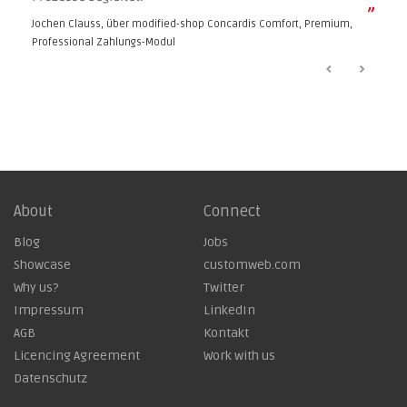
”
Jochen Clauss, über
modified-shop Concardis Comfort, Premium,
Professional Zahlungs-Modul
About
Connect
Blog
Jobs
Showcase
customweb.com
Why us?
Twitter
Impressum
LinkedIn
AGB
Kontakt
Licencing Agreement
Work with us
Datenschutz