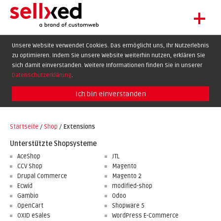
+
LET'S GET STARTED
Unsere Website verwendet Cookies. Das ermöglicht uns, Ihr Nutzerlebnis
zu optimieren. Indem Sie unsere Website weiterhin nutzen, erklären Sie
EXTENSIONS
DE
EN
FR
sich damit einverstanden. Weitere Informationen finden Sie in unserer
SHOWCASE
Datenschutzerklärung
.
BLOG
Ich bin einverstanden
SUPPORT
Startseite
/
Shop
/
Extensions
ABOUT
Unterstützte Shopsysteme
AceShop
JTL
CCV Shop
Magento
Drupal Commerce
Magento 2
Ecwid
modified-shop
Gambio
Odoo
OpenCart
Shopware 5
OXID eSales
WordPress E-Commerce