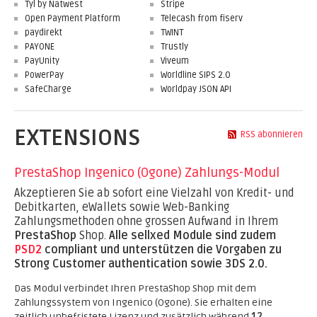
Tyl by Natwest
Stripe
Open Payment Platform
Telecash from fiserv
paydirekt
TWINT
PAYONE
Trustly
PayUnity
Viveum
PowerPay
Worldline SIPS 2.0
SafeCharge
Worldpay JSON API
EXTENSIONS
RSS abonnieren
PrestaShop Ingenico (Ogone) Zahlungs-Modul
Akzeptieren Sie ab sofort eine Vielzahl von Kredit- und
Debitkarten, eWallets sowie Web-Banking
Zahlungsmethoden ohne grossen Aufwand in Ihrem
PrestaShop
Shop.
Alle sellxed Module sind zudem
PSD2
compliant und unterstützen die Vorgaben zu
Strong Customer authentication sowie 3DS 2.0.
Das Modul verbindet Ihren PrestaShop Shop mit dem
Zahlungssystem von Ingenico (Ogone). Sie erhalten eine
zeitlich unbefristete Lizenz und zusätzlich während
12