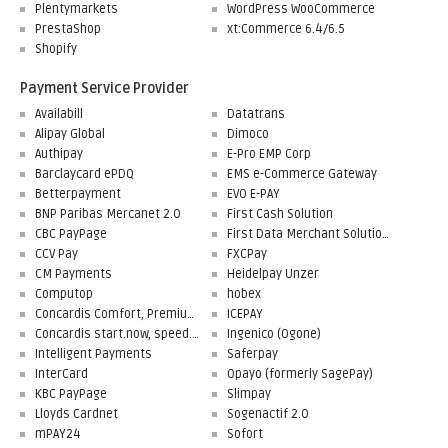
Plentymarkets
WordPress WooCommerce
PrestaShop
xt:Commerce 6.4/6.5
Shopify
Payment Service Provider
Availabill
Datatrans
Alipay Global
Dimoco
Authipay
E-Pro EMP Corp
Barclaycard ePDQ
EMS e-Commerce Gateway
Betterpayment
EVO E-PAY
BNP Paribas Mercanet 2.0
First Cash Solution
CBC PayPage
First Data Merchant Solutions
CCV Pay
FXCPay
CM Payments
Heidelpay Unzer
Computop
hobex
Concardis Comfort, Premium, Professional
ICEPAY
Concardis start.now, speed.up, flex.pro
Ingenico (Ogone)
Intelligent Payments
Saferpay
InterCard
Opayo (formerly SagePay)
KBC PayPage
Slimpay
Lloyds Cardnet
Sogenactif 2.0
mPAY24
Sofort