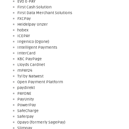
EVO E-PAY
First Cash Solution
First Data Merchant Solutions
FXCPay
Heidelpay Unzer
hobex
ICEPAY
Ingenico (Ogone)
Intelligent Payments
InterCard
KBC PayPage
Lloyds Cardnet
mPAY24
Tyl by Natwest
Open Payment Platform
paydirekt
PAYONE
PayUnity
PowerPay
SafeCharge
Saferpay
Opayo (formerly SagePay)
Slimpay