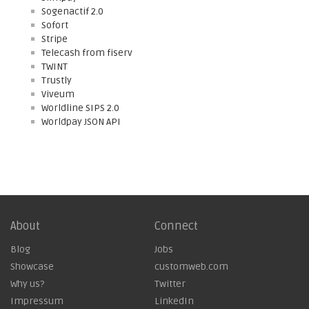
Sogenactif 2.0
Sofort
Stripe
Telecash from fiserv
TWINT
Trustly
Viveum
Worldline SIPS 2.0
Worldpay JSON API
About
Connect
Blog
Jobs
Showcase
customweb.com
Why us?
Twitter
Impressum
LinkedIn