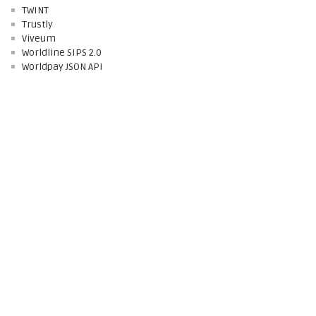
TWINT
Trustly
Viveum
Worldline SIPS 2.0
Worldpay JSON API