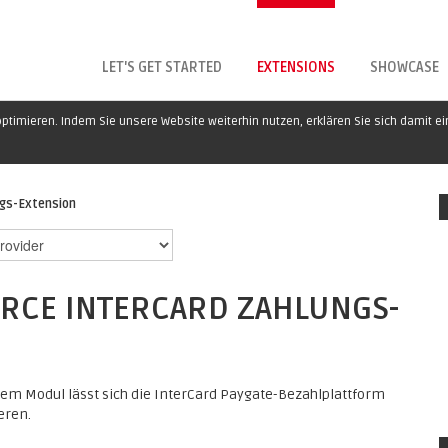
LET'S GET STARTED
EXTENSIONS
SHOWCASE
ptimieren. Indem Sie unsere Website weiterhin nutzen, erklären Sie sich damit e
gs-Extension
CE INTERCARD ZAHLUNGS-
sem Modul lässt sich die InterCard Paygate-Bezahlplattform
eren.