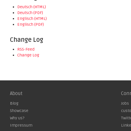
Deutsch (HTML)
Deutsch (PDF)
Englisch (HTML)
Englisch (PDF)
Change Log
RSS-Feed
Change Log
About
Con
Blog
Jobs
Showcase
cust
Why us?
Twitt
Impressum
Link