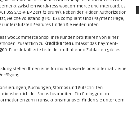
unbemerkt zwischen WordPress WooCommerce und InterCard. Es
CI DSS SAQ-A-EP Zertifzierung). Neben der Hidden Authorization
t, welche vollständig PCI DSS compliant sind (Payment Page,
r unterstützten Features finden Sie weiter unten.
Press WooCommerce Shop. Ihre Kunden profitieren von einer
thoden. Zusätzlich zu
Kreditkarten
umfasst das Payment-
gen
. Eine detaillierte Liste der enthaltenen Zahlarten gibt es
klung stehen Ihnen eine formularbasierte oder alternativ eine
 Verfügung.
orisierungen, Buchungen, Stornos und Gutschriften .
rationsbereich des Shops bearbeiten. Ein Einloggen im
 Informationen zum Transaktionsmanager finden Sie unter dem