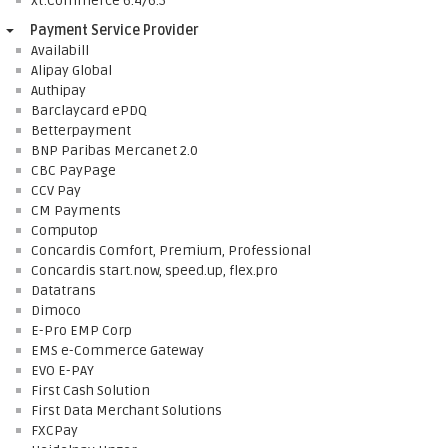
xt:Commerce 6.4/6.5
Payment Service Provider
Availabill
Alipay Global
Authipay
Barclaycard ePDQ
Betterpayment
BNP Paribas Mercanet 2.0
CBC PayPage
CCV Pay
CM Payments
Computop
Concardis Comfort, Premium, Professional
Concardis start.now, speed.up, flex.pro
Datatrans
Dimoco
E-Pro EMP Corp
EMS e-Commerce Gateway
EVO E-PAY
First Cash Solution
First Data Merchant Solutions
FXCPay