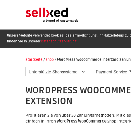
Unsere Website verwendet Cookies. Das ermöglicht uns, Ihr Nutzerlebnis zu o
finden Sie in unserer
Datenschutzerklärung
.
Startseite
/
Shop
/
WordPress WooCommerce InterCard Zahlun
WORDPRESS WOOCOMMER
EXTENSION
Profitieren Sie von über 50 Zahlungsmethoden: Mit die
einfach in Ihren
WordPress WooCommerce
Shop integri