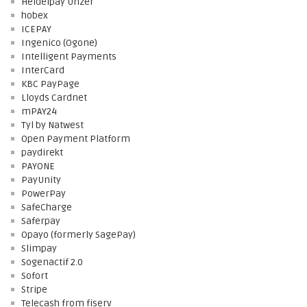
Heidelpay Unzer
hobex
ICEPAY
Ingenico (Ogone)
Intelligent Payments
InterCard
KBC PayPage
Lloyds Cardnet
mPAY24
Tyl by Natwest
Open Payment Platform
paydirekt
PAYONE
PayUnity
PowerPay
SafeCharge
Saferpay
Opayo (formerly SagePay)
Slimpay
Sogenactif 2.0
Sofort
Stripe
Telecash from fiserv