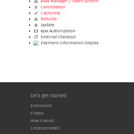
Alias Manager / Token System
Cancellation
Capturing
Refunds
Update
Ajax Authorization
External Checkout
Payment Information Display
Let's get started
Extensions
5 Steps
How it works
Linzenzmodell