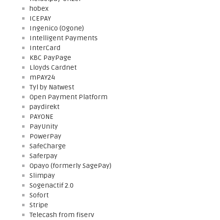
hobex
ICEPAY
Ingenico (Ogone)
Intelligent Payments
InterCard
KBC PayPage
Lloyds Cardnet
mPAY24
Tyl by Natwest
Open Payment Platform
paydirekt
PAYONE
PayUnity
PowerPay
SafeCharge
Saferpay
Opayo (formerly SagePay)
Slimpay
Sogenactif 2.0
Sofort
Stripe
Telecash from fiserv