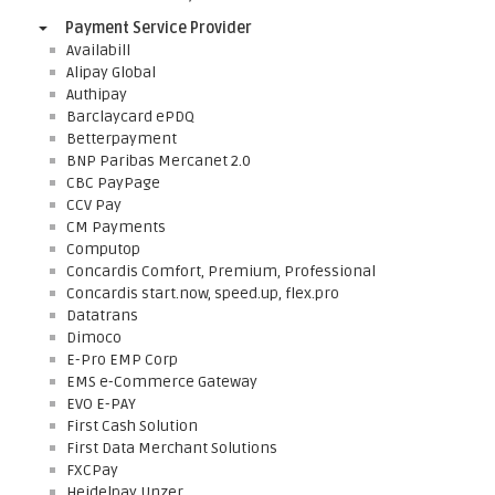
Payment Service Provider
Availabill
Alipay Global
Authipay
Barclaycard ePDQ
Betterpayment
BNP Paribas Mercanet 2.0
CBC PayPage
CCV Pay
CM Payments
Computop
Concardis Comfort, Premium, Professional
Concardis start.now, speed.up, flex.pro
Datatrans
Dimoco
E-Pro EMP Corp
EMS e-Commerce Gateway
EVO E-PAY
First Cash Solution
First Data Merchant Solutions
FXCPay
Heidelpay Unzer