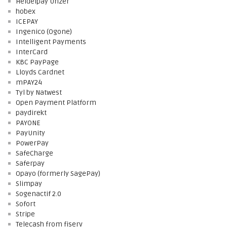
Heidelpay Unzer
hobex
ICEPAY
Ingenico (Ogone)
Intelligent Payments
InterCard
KBC PayPage
Lloyds Cardnet
mPAY24
Tyl by Natwest
Open Payment Platform
paydirekt
PAYONE
PayUnity
PowerPay
SafeCharge
Saferpay
Opayo (formerly SagePay)
Slimpay
Sogenactif 2.0
Sofort
Stripe
Telecash from fiserv