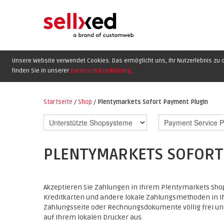
Unsere Website verwendet Cookies. Das ermöglicht uns, Ihr Nutzerlebnis zu o
finden Sie in unserer
Datenschutzerklärung
.
Startseite
/
Shop
/
Plentymarkets Sofort Payment Plugin
PLENTYMARKETS SOFORT
Akzeptieren Sie Zahlungen in Ihrem Plentymarkets Shop
Kreditkarten und andere lokale Zahlungsmethoden in I
Zahlungsseite oder Rechnungsdokumente völlig frei un
auf Ihrem lokalen Drucker aus.