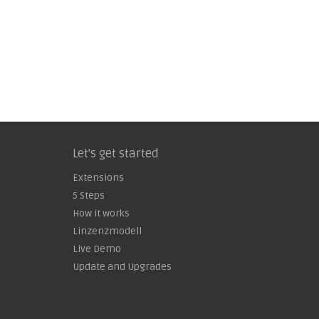
Let's get started
Extensions
5 Steps
How it works
Linzenzmodell
Live Demo
Update and Upgrades