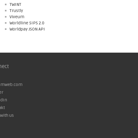
TWINT
Trustly
Viveum
Worldline SIPS 2.0
Worldpay JSON API
nect
omweb.com
er
edIn
akt
with us