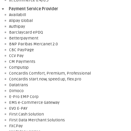
xt:Commerce 6.4/6.5
Payment Service Provider
Availabill
Alipay Global
Authipay
Barclaycard ePDQ
Betterpayment
BNP Paribas Mercanet 2.0
CBC PayPage
CCV Pay
CM Payments
Computop
Concardis Comfort, Premium, Professional
Concardis start.now, speed.up, flex.pro
Datatrans
Dimoco
E-Pro EMP Corp
EMS e-Commerce Gateway
EVO E-PAY
First Cash Solution
First Data Merchant Solutions
FXCPay