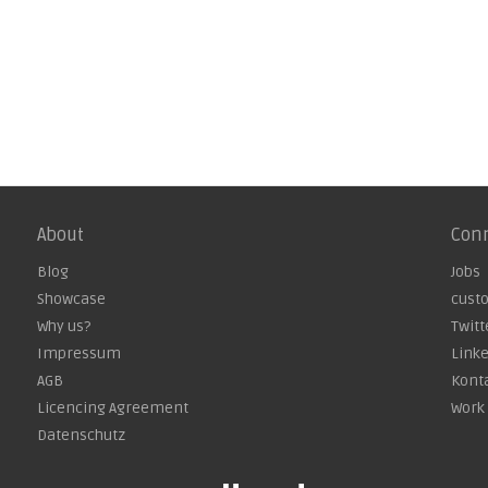
About
Con
Blog
Jobs
Showcase
cust
Why us?
Twitt
Impressum
Link
AGB
Kont
Licencing Agreement
Work 
Datenschutz