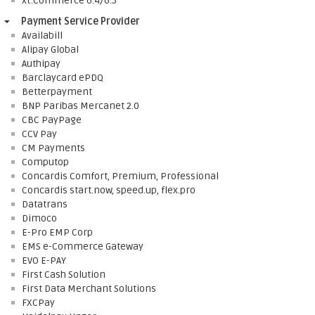
xt:Commerce 6.4/6.5
Payment Service Provider
Availabill
Alipay Global
Authipay
Barclaycard ePDQ
Betterpayment
BNP Paribas Mercanet 2.0
CBC PayPage
CCV Pay
CM Payments
Computop
Concardis Comfort, Premium, Professional
Concardis start.now, speed.up, flex.pro
Datatrans
Dimoco
E-Pro EMP Corp
EMS e-Commerce Gateway
EVO E-PAY
First Cash Solution
First Data Merchant Solutions
FXCPay