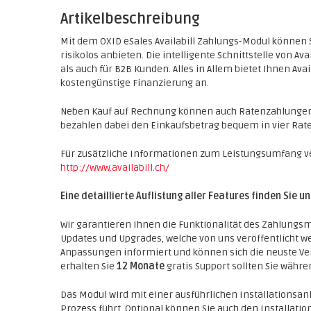
Artikelbeschreibung
Mit dem OXID eSales Availabill Zahlungs-Modul können
risikolos anbieten. Die intelligente Schnittstelle von A
als auch für B2B Kunden. Alles in Allem bietet Ihnen Avai
kostengünstige Finanzierung an.
Neben Kauf auf Rechnung können auch Ratenzahlungen 
bezahlen dabei den Einkaufsbetrag bequem in vier Rate
Für zusätzliche Informationen zum Leistungsumfang ver
http://www.availabill.ch/
Eine detaillierte Auflistung aller Features finden Sie u
Wir garantieren Ihnen die Funktionalität des Zahlungsm
Updates und Upgrades, welche von uns veröffentlicht w
Anpassungen informiert und können sich die neuste Ve
erhalten Sie
12 Monate
gratis Support sollten Sie währ
Das Modul wird mit einer ausführlichen Installationsanle
Prozess führt. Optional können Sie auch den Installat