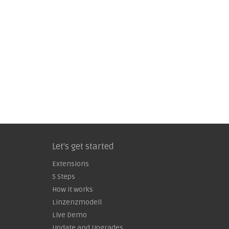
Let's get started
Extensions
5 Steps
How it works
Linzenzmodell
Live Demo
Update and Upgrades