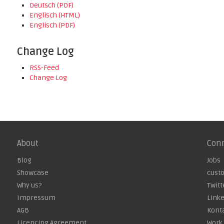
Deutsch (PDF)
Englisch (HTML)
Englisch (PDF)
Change Log
RSS-Feed
Change Log
About
Con
Blog
Jobs
Showcase
cust
Why us?
Twitt
Impressum
Link
AGB
Kont
Licencing Agreement
Work 