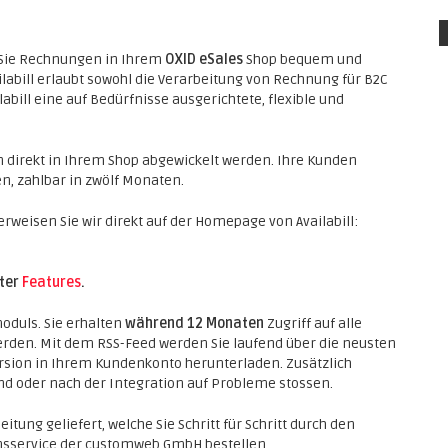
 Sie Rechnungen in Ihrem
OXID eSales
Shop bequem und
vailabill erlaubt sowohl die Verarbeitung von Rechnung für B2C
labill eine auf Bedürfnisse ausgerichtete, flexible und
direkt in Ihrem Shop abgewickelt werden. Ihre Kunden
n, zahlbar in zwölf Monaten.
weisen Sie wir direkt auf der Homepage von Availabill:
nter
Features
.
oduls. Sie erhalten
während 12 Monaten
Zugriff auf alle
erden. Mit dem RSS-Feed werden Sie laufend über die neusten
rsion in Ihrem Kundenkonto herunterladen. Zusätzlich
end oder nach der Integration auf Probleme stossen.
itung geliefert, welche Sie Schritt für Schritt durch den
ionsservice der customweb GmbH bestellen.