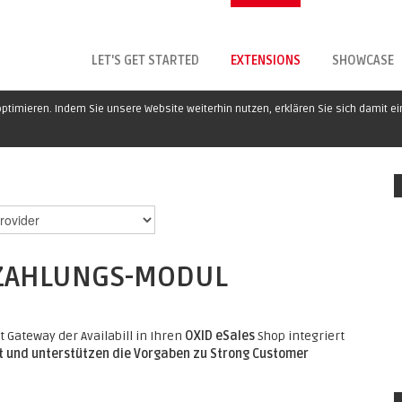
LET'S GET STARTED
EXTENSIONS
SHOWCASE
ptimieren. Indem Sie unsere Website weiterhin nutzen, erklären Sie sich damit e
L ZAHLUNGS-MODUL
ateway der Availabill in Ihren
OXID eSales
Shop integriert
 und unterstützen die Vorgaben zu Strong Customer