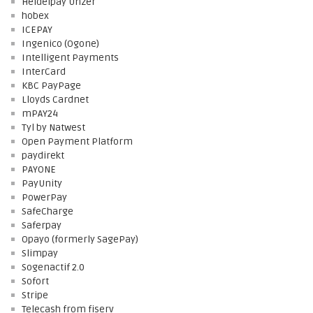
Heidelpay Unzer
hobex
ICEPAY
Ingenico (Ogone)
Intelligent Payments
InterCard
KBC PayPage
Lloyds Cardnet
mPAY24
Tyl by Natwest
Open Payment Platform
paydirekt
PAYONE
PayUnity
PowerPay
SafeCharge
Saferpay
Opayo (formerly SagePay)
Slimpay
Sogenactif 2.0
Sofort
Stripe
Telecash from fiserv