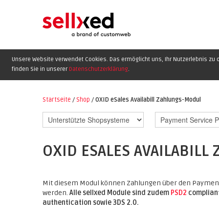
Unsere Website verwendet Cookies. Das ermöglicht uns, Ihr Nutzerlebnis zu o
finden Sie in unserer
Datenschutzerklärung
.
Startseite
/
Shop
/
OXID eSales Availabill Zahlungs-Modul
OXID ESALES AVAILABIL
Mit diesem Modul können Zahlungen über den Payment G
werden.
Alle sellxed Module sind zudem
PSD2
compliant
authentication sowie 3DS 2.0.