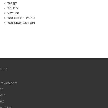
TWINT
Trustly
Viveum
Worldline SIPS 2.0
Worldpay JSON API
nect
omweb.com
er
edIn
akt
with us