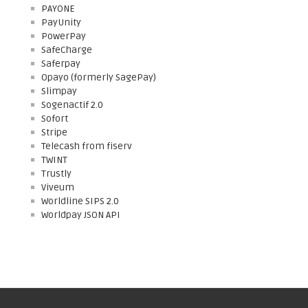
PAYONE
PayUnity
PowerPay
SafeCharge
Saferpay
Opayo (formerly SagePay)
Slimpay
Sogenactif 2.0
Sofort
Stripe
Telecash from fiserv
TWINT
Trustly
Viveum
Worldline SIPS 2.0
Worldpay JSON API