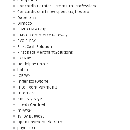
Computop
Concardis Comfort, Premium, Professional
Concardis start.now, speed.up, flex.pro
Datatrans
Dimoco
E-Pro EMP Corp
EMS e-Commerce Gateway
EVO E-PAY
First Cash Solution
First Data Merchant Solutions
FXCPay
Heidelpay Unzer
hobex
ICEPAY
Ingenico (Ogone)
Intelligent Payments
InterCard
KBC PayPage
Lloyds Cardnet
mPAY24
Tyl by Natwest
Open Payment Platform
paydirekt