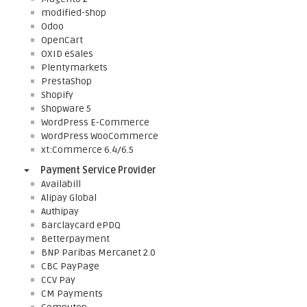
modified-shop
Odoo
OpenCart
OXID eSales
Plentymarkets
PrestaShop
Shopify
Shopware 5
WordPress E-Commerce
WordPress WooCommerce
xt:Commerce 6.4/6.5
Payment Service Provider
Availabill
Alipay Global
Authipay
Barclaycard ePDQ
Betterpayment
BNP Paribas Mercanet 2.0
CBC PayPage
CCV Pay
CM Payments