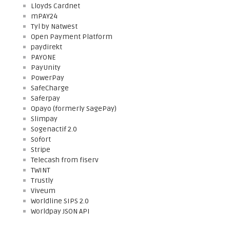
Lloyds Cardnet
mPAY24
Tyl by Natwest
Open Payment Platform
paydirekt
PAYONE
PayUnity
PowerPay
SafeCharge
Saferpay
Opayo (formerly SagePay)
Slimpay
Sogenactif 2.0
Sofort
Stripe
Telecash from fiserv
TWINT
Trustly
Viveum
Worldline SIPS 2.0
Worldpay JSON API