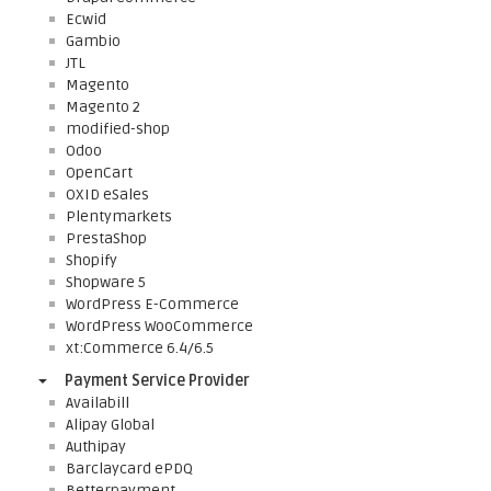
Ecwid
Gambio
JTL
Magento
Magento 2
modified-shop
Odoo
OpenCart
OXID eSales
Plentymarkets
PrestaShop
Shopify
Shopware 5
WordPress E-Commerce
WordPress WooCommerce
xt:Commerce 6.4/6.5
Payment Service Provider
Availabill
Alipay Global
Authipay
Barclaycard ePDQ
Betterpayment