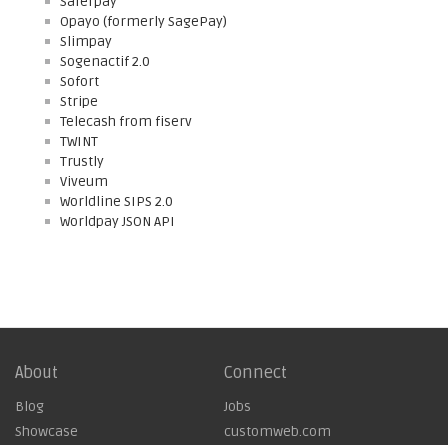
Saferpay
Opayo (formerly SagePay)
Slimpay
Sogenactif 2.0
Sofort
Stripe
Telecash from fiserv
TWINT
Trustly
Viveum
Worldline SIPS 2.0
Worldpay JSON API
About
Connect
Blog
Jobs
Showcase
customweb.com