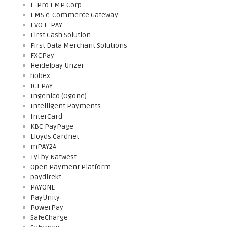
E-Pro EMP Corp
EMS e-Commerce Gateway
EVO E-PAY
First Cash Solution
First Data Merchant Solutions
FXCPay
Heidelpay Unzer
hobex
ICEPAY
Ingenico (Ogone)
Intelligent Payments
InterCard
KBC PayPage
Lloyds Cardnet
mPAY24
Tyl by Natwest
Open Payment Platform
paydirekt
PAYONE
PayUnity
PowerPay
SafeCharge