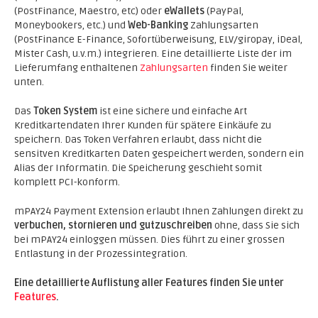
(PostFinance, Maestro, etc) oder
eWallets
(PayPal,
Moneybookers, etc.) und
Web-Banking
Zahlungsarten
(PostFinance E-Finance, Sofortüberweisung, ELV/giropay, iDeal,
Mister Cash, u.v.m.) integrieren. Eine detaillierte Liste der im
Lieferumfang enthaltenen
Zahlungsarten
finden Sie weiter
unten.
Das
Token System
ist eine sichere und einfache Art
Kreditkartendaten Ihrer Kunden für spätere Einkäufe zu
speichern. Das Token Verfahren erlaubt, dass nicht die
sensitven Kreditkarten Daten gespeichert werden, sondern ein
Alias der Informatin. Die Speicherung geschieht somit
komplett PCI-konform.
mPAY24 Payment Extension erlaubt Ihnen Zahlungen direkt zu
verbuchen, stornieren und gutzuschreiben
ohne, dass Sie sich
bei mPAY24 einloggen müssen. Dies führt zu einer grossen
Entlastung in der Prozessintegration.
Eine detaillierte Auflistung aller Features finden Sie unter
Features
.