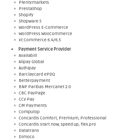
Plentymarkets
PrestaShop
Shopify
Shopware 5
WordPress E-Commerce
WordPress WooCommerce
xt:Commerce 6.4/6.5
Payment Service Provider
Availabill
Alipay Global
Authipay
Barclaycard ePDQ
Betterpayment
BNP Paribas Mercanet 2.0
CBC PayPage
CCV Pay
CM Payments
Computop
Concardis Comfort, Premium, Professional
Concardis start.now, speed.up, flex.pro
Datatrans
Dimoco