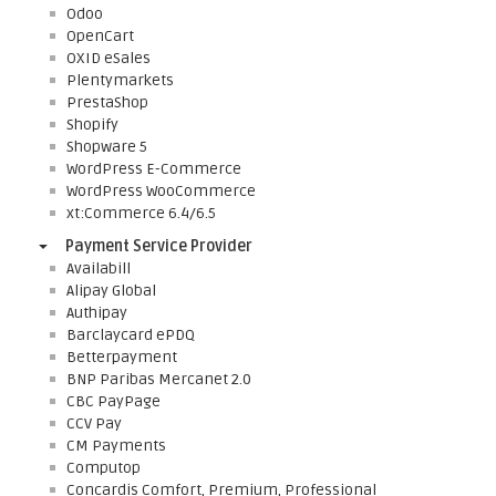
Odoo
OpenCart
OXID eSales
Plentymarkets
PrestaShop
Shopify
Shopware 5
WordPress E-Commerce
WordPress WooCommerce
xt:Commerce 6.4/6.5
Payment Service Provider
Availabill
Alipay Global
Authipay
Barclaycard ePDQ
Betterpayment
BNP Paribas Mercanet 2.0
CBC PayPage
CCV Pay
CM Payments
Computop
Concardis Comfort, Premium, Professional