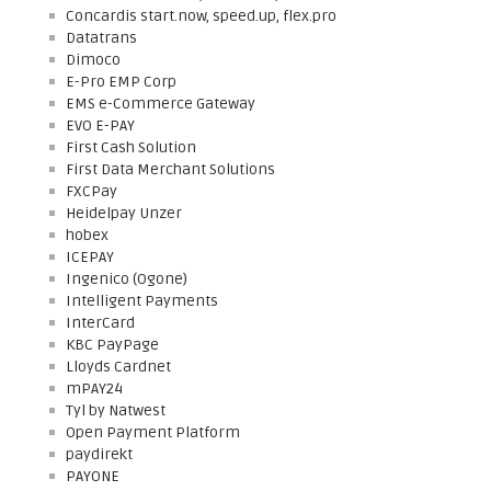
Concardis start.now, speed.up, flex.pro
Datatrans
Dimoco
E-Pro EMP Corp
EMS e-Commerce Gateway
EVO E-PAY
First Cash Solution
First Data Merchant Solutions
FXCPay
Heidelpay Unzer
hobex
ICEPAY
Ingenico (Ogone)
Intelligent Payments
InterCard
KBC PayPage
Lloyds Cardnet
mPAY24
Tyl by Natwest
Open Payment Platform
paydirekt
PAYONE