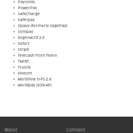
PayUnity
PowerPay
SafeCharge
Saferpay
Opayo (formerly SagePay)
Slimpay
Sogenactif 2.0
Sofort
Stripe
Telecash from fiserv
TWINT
Trustly
Viveum
Worldline SIPS 2.0
Worldpay JSON API
About
Connect