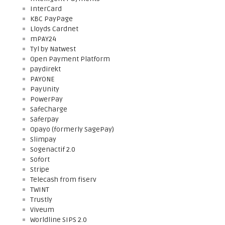
InterCard
KBC PayPage
Lloyds Cardnet
mPAY24
Tyl by Natwest
Open Payment Platform
paydirekt
PAYONE
PayUnity
PowerPay
SafeCharge
Saferpay
Opayo (formerly SagePay)
Slimpay
Sogenactif 2.0
Sofort
Stripe
Telecash from fiserv
TWINT
Trustly
Viveum
Worldline SIPS 2.0