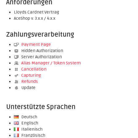
Anforderungen
Lloyds Cardnet Vertrag
AceShop v. 3.x.x / 4.x.x
Zahlungsverarbeitung
Payment Page
Hidden Authorization
Server Authorization
Alias Manager / Token System
Cancellation
Capturing
Refunds
Update
Unterstützte Sprachen
Deutsch
Englisch
Italienisch
Französisch