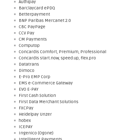
Authipay
Barclaycard ePDQ
Betterpayment
BNP Paribas Mercanet 2.0
CBC PayPage
CCV Pay
CM Payments
Computop
Concardis Comfort, Premium, Professional
Concardis start.now, speed.up, flex.pro
Datatrans
Dimoco
E-Pro EMP Corp
EMS e-Commerce Gateway
EVO E-PAY
First Cash Solution
First Data Merchant Solutions
FXCPay
Heidelpay Unzer
hobex
ICEPAY
Ingenico (Ogone)
Intelligent Payments