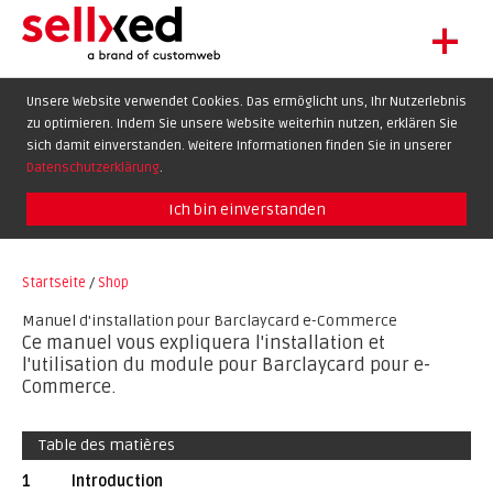
+
LET'S GET STARTED
Unsere Website verwendet Cookies. Das ermöglicht uns, Ihr Nutzerlebnis
zu optimieren. Indem Sie unsere Website weiterhin nutzen, erklären Sie
EXTENSIONS
DE
EN
FR
sich damit einverstanden. Weitere Informationen finden Sie in unserer
SHOWCASE
Datenschutzerklärung
.
BLOG
Ich bin einverstanden
SUPPORT
Startseite
/
Shop
ABOUT
Manuel d'installation pour Barclaycard e-Commerce
Ce manuel vous expliquera l'installation et
l'utilisation du module pour Barclaycard pour e-
Commerce.
Table des matières
1
Introduction