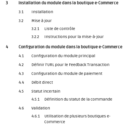
3
Installation du module dans la boutique e-Commerce
3.1
Installation
3.2
Mise à jour
3.2.1
Liste de contrôle
3.2.2
Instructions pour la mise-à-jour
4
Configuration du module dans la boutique e-Commerce
4.1
Configuration du module principal
4.2
Définir l'URL pour le Feedback Transaction
4.3
Configuration du module de paiement
4.4
Débit direct
4.5
Statut incertain
4.5.1
Définition du statut de la commande
4.6
Validation
4.6.1
Utilisation de plusieurs boutiques e-
Commerce