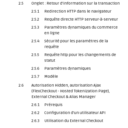
2.5
Onglet : Retour d'information sur la transaction
2.5.1
Redirection HTTP dans le navigateur
2.5.2
Requête directe HTTP serveur-à-serveur
2.5.3
Paramètres dynamiques du commerce
en ligne
2.5.4
Sécurité pour les paramètres de la
requête
2.5.5
Requête http pour les changements de
statut
2.5.6
Paramètres dynamiques
2.5.7
Modèle
2.6
Autorisation Hidden, autorisation Ajax
(FlexCheckout - Hosted Tokenization Page),
External Checkout & Alias Manager
2.6.1
Prérequis
2.6.2
Configuration d'un utilisateur API
2.6.3
Utilisation du External Checkout