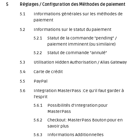
5
Réglages / Configuration des Méthodes de paiement
5.1
Informations générales sur les méthodes de
paiement
5.2
Informations sur le statut du paiement
5.2.1
Statut de la commande "pending" /
paiement imminent (ou similaire)
5.2.2
Statut de commande "annulé"
5.3
Utilisation Hidden Authorisation / Alias Gateway
5.4
Carte de crédit
5.5
PayPal
5.6
Integration MasterPass :Ce qu'il faut garder à
l'esprit
5.6.1
Possibilités d'Integration pour
MasterPass
5.6.2
Checkout: MasterPass Bouton pour en
savoir plus
5.6.3
Informations Additionnelles