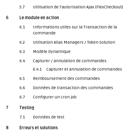
5.7
Utilisation de l'autorisation Ajax (FlexCheckout)
6
Le module en action
6.1
Informations utiles sur la Transaction de la
commande
6.2
Utilisation Alias Managers / Token Solution
6.3
Modèle Dynamique
6.4
Capturer / annulation de commandes
6.4.1
Capturer et annulation de commandes
6.5
Remboursement des commandes
6.6
Données de transaction des commandes
6.7
Configurer un cron job
7
Testing
7.1
Données de test
8
Erreurs et solutions