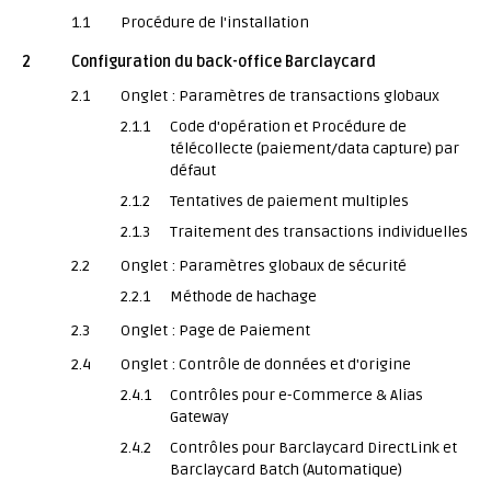
1.1
Procédure de l'installation
2
Configuration du back-office Barclaycard
2.1
Onglet : Paramètres de transactions globaux
2.1.1
Code d'opération et Procédure de
télécollecte (paiement/data capture) par
défaut
2.1.2
Tentatives de paiement multiples
2.1.3
Traitement des transactions individuelles
2.2
Onglet : Paramètres globaux de sécurité
2.2.1
Méthode de hachage
2.3
Onglet : Page de Paiement
2.4
Onglet : Contrôle de données et d'origine
2.4.1
Contrôles pour e-Commerce & Alias
Gateway
2.4.2
Contrôles pour Barclaycard DirectLink et
Barclaycard Batch (Automatique)