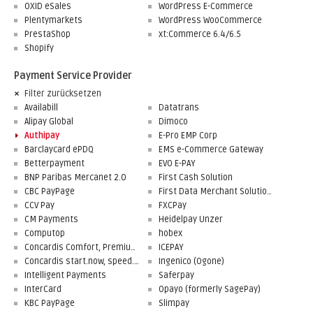
OXID eSales
WordPress E-Commerce
Plentymarkets
WordPress WooCommerce
PrestaShop
xt:Commerce 6.4/6.5
Shopify
Payment Service Provider
Filter zurücksetzen
Availabill
Datatrans
Alipay Global
Dimoco
Authipay
E-Pro EMP Corp
Barclaycard ePDQ
EMS e-Commerce Gateway
Betterpayment
EVO E-PAY
BNP Paribas Mercanet 2.0
First Cash Solution
CBC PayPage
First Data Merchant Solutions
CCV Pay
FXCPay
CM Payments
Heidelpay Unzer
Computop
hobex
Concardis Comfort, Premium, Professional
ICEPAY
Concardis start.now, speed.up, flex.pro
Ingenico (Ogone)
Intelligent Payments
Saferpay
InterCard
Opayo (formerly SagePay)
KBC PayPage
Slimpay