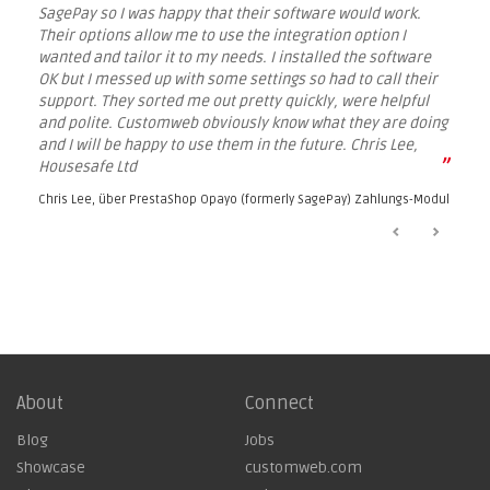
SagePay so I was happy that their software would work.
Their options allow me to use the integration option I
wanted and tailor it to my needs. I installed the software
OK but I messed up with some settings so had to call their
support. They sorted me out pretty quickly, were helpful
and polite. Customweb obviously know what they are doing
and I will be happy to use them in the future. Chris Lee,
”
Housesafe Ltd
Chris Lee, über
PrestaShop Opayo (formerly SagePay) Zahlungs-Modul
About
Connect
Blog
Jobs
Showcase
customweb.com