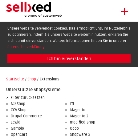
+
LET'S GET STARTED
Unsere Website verwendet Cookies. Das ermöglicht uns, Ihr Nutzerlebnis
zu optimieren. Indem Sie unsere Website weiterhin nutzen, erklären Sie
EXTENSIONS
DE
EN
FR
sich damit einverstanden. Weitere Informationen finden Sie in unserer
SHOWCASE
Datenschutzerklärung
.
BLOG
Ich bin einverstanden
SUPPORT
Startseite
/
Shop
/
Extensions
ABOUT
Unterstützte Shopsysteme
Filter zurücksetzen
AceShop
JTL
CCV Shop
Magento
Drupal Commerce
Magento 2
Ecwid
modified-shop
Gambio
Odoo
OpenCart
Shopware 5