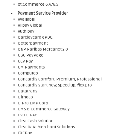
xt:Commerce 6.4/6.5
Payment Service Provider
Availabill
Alipay Global
Authipay
Barclaycard ePDQ
Betterpayment
BNP Paribas Mercanet 2.0
CBC PayPage
CCV Pay
CM Payments
Computop
Concardis Comfort, Premium, Professional
Concardis start.now, speed.up, flex.pro
Datatrans
Dimoco
E-Pro EMP Corp
EMS e-Commerce Gateway
EVO E-PAY
First Cash Solution
First Data Merchant Solutions
FXCPay