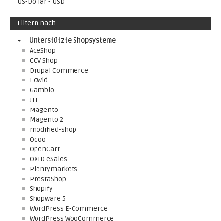
US-Dollar - USD
Filtern nach
Unterstützte Shopsysteme
AceShop
CCV Shop
Drupal Commerce
Ecwid
Gambio
JTL
Magento
Magento 2
modified-shop
Odoo
OpenCart
OXID eSales
Plentymarkets
PrestaShop
Shopify
Shopware 5
WordPress E-Commerce
WordPress WooCommerce