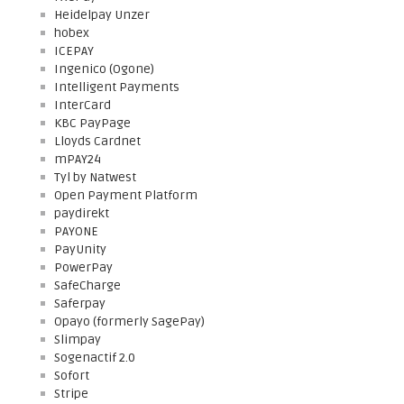
Heidelpay Unzer
hobex
ICEPAY
Ingenico (Ogone)
Intelligent Payments
InterCard
KBC PayPage
Lloyds Cardnet
mPAY24
Tyl by Natwest
Open Payment Platform
paydirekt
PAYONE
PayUnity
PowerPay
SafeCharge
Saferpay
Opayo (formerly SagePay)
Slimpay
Sogenactif 2.0
Sofort
Stripe