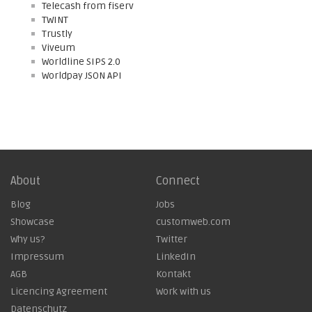
Telecash from fiserv
TWINT
Trustly
Viveum
Worldline SIPS 2.0
Worldpay JSON API
About
Connect
Blog
Jobs
Showcase
customweb.com
Why us?
Twitter
Impressum
LinkedIn
AGB
Kontakt
Licencing Agreement
Work with us
Datenschutz