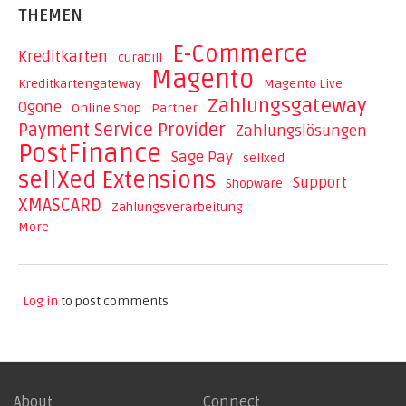
THEMEN
E-Commerce
Kreditkarten
curabill
Magento
Kreditkartengateway
Magento Live
Zahlungsgateway
Ogone
Online Shop
Partner
Payment Service Provider
Zahlungslösungen
PostFinance
Sage Pay
sellxed
sellXed Extensions
Support
Shopware
XMASCARD
Zahlungsverarbeitung
More
Log in
to post comments
About
Connect