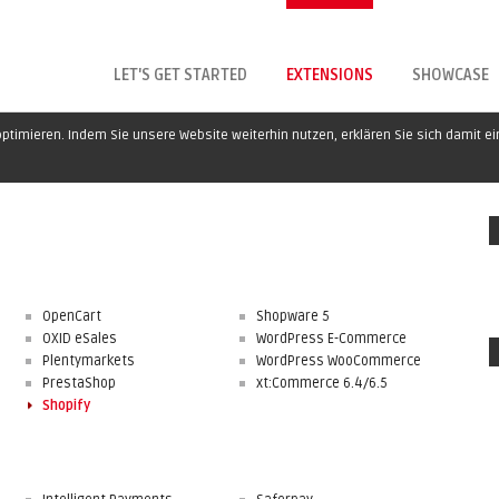
LET'S GET STARTED
EXTENSIONS
SHOWCASE
ptimieren. Indem Sie unsere Website weiterhin nutzen, erklären Sie sich damit e
OpenCart
Shopware 5
OXID eSales
WordPress E-Commerce
Plentymarkets
WordPress WooCommerce
PrestaShop
xt:Commerce 6.4/6.5
Shopify