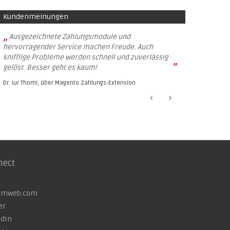
Kundenmeinungen
„
Ausgezeichnete Zahlungsmodule und
hervorragender Service machen Freude. Auch
knifflige Probleme werden schnell und zuverlässig
”
gelöst. Besser geht es kaum!
Dr. iur Thomi, über
Magento Zahlungs-Extension
nect
omweb.com
er
edIn