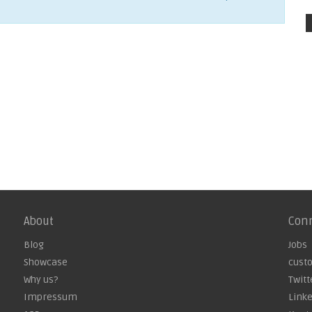
About
Con
Blog
Jobs
Showcase
cust
Why us?
Twitt
Impressum
Link