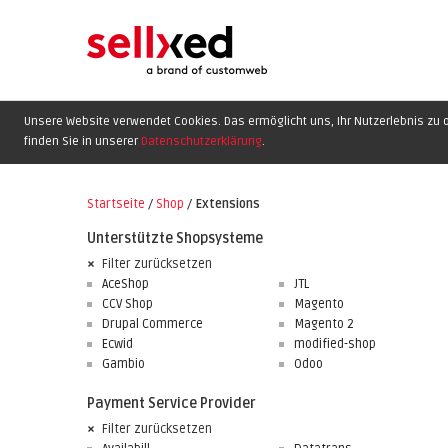
Unsere Website verwendet Cookies. Das ermöglicht uns, Ihr Nutzerlebnis zu o
finden Sie in unserer
Datenschutzerklärung
.
Startseite
/
Shop
/
Extensions
Unterstützte Shopsysteme
Filter zurücksetzen
AceShop
JTL
CCV Shop
Magento
Drupal Commerce
Magento 2
Ecwid
modified-shop
Gambio
Odoo
Payment Service Provider
Filter zurücksetzen