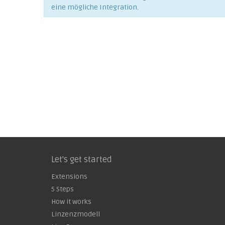
eine mögliche Integration.
Let's get started
Extensions
5 Steps
How it works
Linzenzmodell