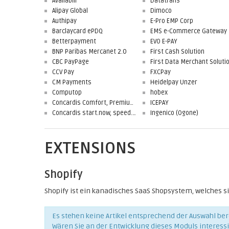
Availabill
Datatrans
Alipay Global
Dimoco
Authipay
E-Pro EMP Corp
Barclaycard ePDQ
EMS e-Commerce Gateway
Betterpayment
EVO E-PAY
BNP Paribas Mercanet 2.0
First Cash Solution
CBC PayPage
CCV Pay
FXCPay
CM Payments
Heidelpay Unzer
Computop
hobex
Concardis Comfort, Premium, Professional
ICEPAY
Concardis start.now, speed.up, flex.pro
Ingenico (Ogone)
EXTENSIONS
Shopify
Shopify ist ein kanadisches SaaS Shopsystem, welches si
Es stehen keine Artikel entsprechend der Auswahl bere
Wären Sie an der Entwicklung dieses Moduls interess