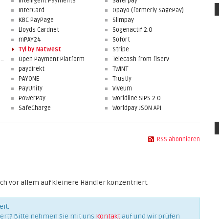
Intelligent Payments
Saferpay
InterCard
Opayo (formerly SagePay)
KBC PayPage
Slimpay
Lloyds Cardnet
Sogenactif 2.0
mPAY24
Sofort
Tyl by Natwest
Stripe
First Data Merchant Solutions
Open Payment Platform
Telecash from fiserv
paydirekt
TWINT
PAYONE
Trustly
PayUnity
Viveum
PowerPay
Worldline SIPS 2.0
SafeCharge
Worldpay JSON API
RSS abonnieren
ch vor allem auf kleinere Händler konzentriert.
it.
iert? Bitte nehmen Sie mit uns
Kontakt
auf und wir prüfen