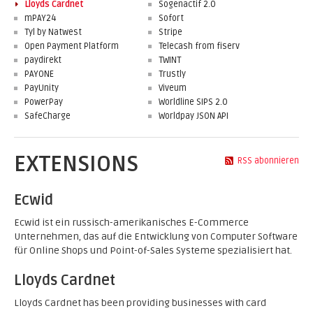
Lloyds Cardnet
Sogenactif 2.0
mPAY24
Sofort
Tyl by Natwest
Stripe
Open Payment Platform
Telecash from fiserv
paydirekt
TWINT
PAYONE
Trustly
PayUnity
Viveum
PowerPay
Worldline SIPS 2.0
SafeCharge
Worldpay JSON API
EXTENSIONS
RSS abonnieren
Ecwid
Ecwid ist ein russisch-amerikanisches E-Commerce
Unternehmen, das auf die Entwicklung von Computer Software
für Online Shops und Point-of-Sales Systeme spezialisiert hat.
Lloyds Cardnet
Lloyds Cardnet has been providing businesses with card