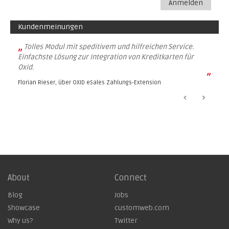
Anmelden
Kundenmeinungen
„
Tolles Modul mit speditivem und hilfreichen Service.
Einfachste Lösung zur Integration von Kreditkarten für
Oxid.
”
Florian Rieser, über
OXID eSales Zahlungs-Extension
About
Connect
Blog
Jobs
Showcase
customweb.com
Why us?
Twitter