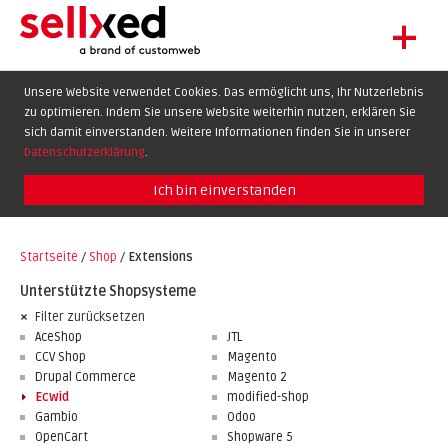
+
LET'S GET STARTED
Unsere Website verwendet Cookies. Das ermöglicht uns, Ihr Nutzerlebnis
zu optimieren. Indem Sie unsere Website weiterhin nutzen, erklären Sie
EXTENSIONS
DE
EN
FR
sich damit einverstanden. Weitere Informationen finden Sie in unserer
SHOWCASE
Datenschutzerklärung
.
BLOG
Ich bin einverstanden
SUPPORT
Startseite
/
Shop
/
Extensions
ABOUT
Unterstützte Shopsysteme
Filter zurücksetzen
AceShop
JTL
CCV Shop
Magento
Drupal Commerce
Magento 2
Ecwid
modified-shop
Gambio
Odoo
OpenCart
Shopware 5