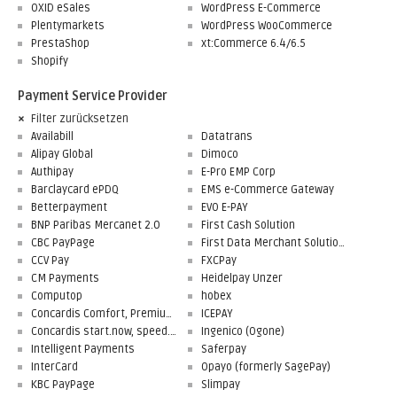
OXID eSales
WordPress E-Commerce
Plentymarkets
WordPress WooCommerce
PrestaShop
xt:Commerce 6.4/6.5
Shopify
Payment Service Provider
Filter zurücksetzen
Availabill
Datatrans
Alipay Global
Dimoco
Authipay
E-Pro EMP Corp
Barclaycard ePDQ
EMS e-Commerce Gateway
Betterpayment
EVO E-PAY
BNP Paribas Mercanet 2.0
First Cash Solution
CBC PayPage
First Data Merchant Solutions
CCV Pay
FXCPay
CM Payments
Heidelpay Unzer
Computop
hobex
Concardis Comfort, Premium, Professional
ICEPAY
Concardis start.now, speed.up, flex.pro
Ingenico (Ogone)
Intelligent Payments
Saferpay
InterCard
Opayo (formerly SagePay)
KBC PayPage
Slimpay