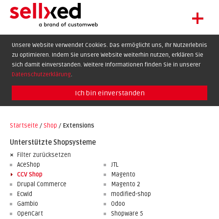
+
LET'S GET STARTED
Unsere Website verwendet Cookies. Das ermöglicht uns, Ihr Nutzerlebnis
zu optimieren. Indem Sie unsere Website weiterhin nutzen, erklären Sie
EXTENSIONS
DE
EN
FR
sich damit einverstanden. Weitere Informationen finden Sie in unserer
SHOWCASE
Datenschutzerklärung
.
BLOG
Ich bin einverstanden
SUPPORT
Startseite
/
Shop
/
Extensions
ABOUT
Unterstützte Shopsysteme
Filter zurücksetzen
AceShop
JTL
CCV Shop
Magento
Drupal Commerce
Magento 2
Ecwid
modified-shop
Gambio
Odoo
OpenCart
Shopware 5