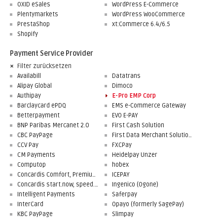
OXID eSales
WordPress E-Commerce
Plentymarkets
WordPress WooCommerce
PrestaShop
xt:Commerce 6.4/6.5
Shopify
Payment Service Provider
Filter zurücksetzen
Availabill
Datatrans
Alipay Global
Dimoco
Authipay
E-Pro EMP Corp
Barclaycard ePDQ
EMS e-Commerce Gateway
Betterpayment
EVO E-PAY
BNP Paribas Mercanet 2.0
First Cash Solution
CBC PayPage
First Data Merchant Solutions
CCV Pay
FXCPay
CM Payments
Heidelpay Unzer
Computop
hobex
Concardis Comfort, Premium, Professional
ICEPAY
Concardis start.now, speed.up, flex.pro
Ingenico (Ogone)
Intelligent Payments
Saferpay
InterCard
Opayo (formerly SagePay)
KBC PayPage
Slimpay