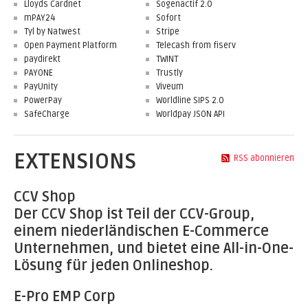
Lloyds Cardnet
Sogenactif 2.0
mPAY24
Sofort
Tyl by Natwest
Stripe
Open Payment Platform
Telecash from fiserv
paydirekt
TWINT
PAYONE
Trustly
PayUnity
Viveum
PowerPay
Worldline SIPS 2.0
SafeCharge
Worldpay JSON API
EXTENSIONS
RSS abonnieren
CCV Shop
Der CCV Shop ist Teil der CCV-Group,
einem niederländischen E-Commerce
Unternehmen, und bietet eine All-in-One-
Lösung für jeden Onlineshop.
E-Pro EMP Corp