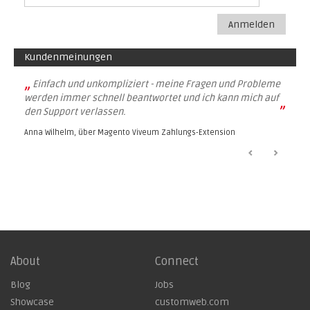
Anmelden
Kundenmeinungen
„
Einfach und unkompliziert - meine Fragen und Probleme
werden immer schnell beantwortet und ich kann mich auf
”
den Support verlassen.
Anna Wilhelm, über
Magento Viveum Zahlungs-Extension
About
Connect
Blog
Jobs
Showcase
customweb.com