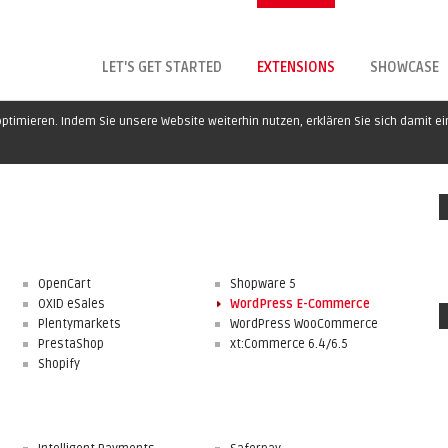
LET'S GET STARTED
EXTENSIONS
SHOWCASE
ptimieren. Indem Sie unsere Website weiterhin nutzen, erklären Sie sich damit e
OpenCart
Shopware 5
OXID eSales
WordPress E-Commerce
Plentymarkets
WordPress WooCommerce
PrestaShop
xt:Commerce 6.4/6.5
Shopify