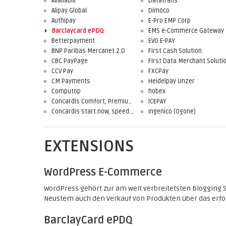
Availabill
Datatrans
Alipay Global
Dimoco
Authipay
E-Pro EMP Corp
Barclaycard ePDQ
EMS e-Commerce Gateway
Betterpayment
EVO E-PAY
BNP Paribas Mercanet 2.0
First Cash Solution
CBC PayPage
CCV Pay
FXCPay
CM Payments
Heidelpay Unzer
Computop
hobex
Concardis Comfort, Premium, Professional
ICEPAY
Concardis start.now, speed.up, flex.pro
Ingenico (Ogone)
EXTENSIONS
WordPress E-Commerce
WordPress gehört zur am weit verbreitetsten Blogging 
Neustem auch den Verkauf von Produkten über das erfo
BarclayCard ePDQ