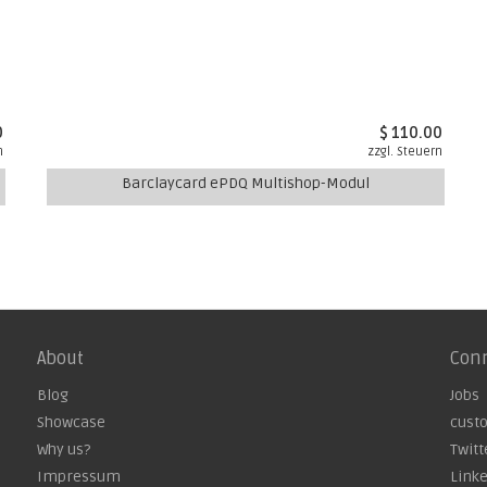
0
$ 110.00
n
zzgl. Steuern
Barclaycard ePDQ Multishop-Modul
About
Con
Blog
Jobs
Showcase
cust
Why us?
Twitt
Impressum
Link