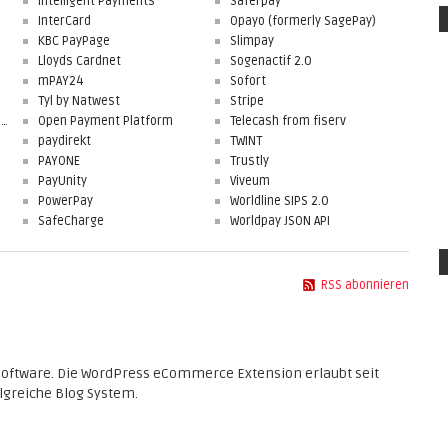
Intelligent Payments
Saferpay
InterCard
Opayo (formerly SagePay)
KBC PayPage
Slimpay
Lloyds Cardnet
Sogenactif 2.0
mPAY24
Sofort
Tyl by Natwest
Stripe
First Data Merchant Solutions
Open Payment Platform
Telecash from fiserv
paydirekt
TWINT
PAYONE
Trustly
PayUnity
Viveum
PowerPay
Worldline SIPS 2.0
SafeCharge
Worldpay JSON API
RSS abonnieren
Software. Die WordPress eCommerce Extension erlaubt seit
lgreiche Blog System.