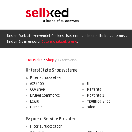
Unsere Website verwendet Cookies. Das ermöglicht uns, Ihr Nutzerlebnis zu o
finden Sie in unserer
Datenschutzerklärung
.
Startseite
/
Shop
/
Extensions
Unterstützte Shopsysteme
Filter zurücksetzen
AceShop
JTL
CCV Shop
Magento
Drupal Commerce
Magento 2
Ecwid
modified-shop
Gambio
Odoo
Payment Service Provider
Filter zurücksetzen