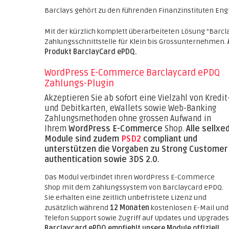
Barclays gehört zu den führenden Finanzinstituten Eng
Mit der kürzlich komplett überarbeiteten Lösung "Barcl
Zahlungsschnittstelle für Klein bis Grossunternehmen.
Produkt BarclayCard ePDQ.
WordPress E-Commerce Barclaycard ePDQ
Zahlungs-Plugin
Akzeptieren Sie ab sofort eine Vielzahl von Kredit
und Debitkarten, eWallets sowie Web-Banking
Zahlungsmethoden ohne grossen Aufwand in
Ihrem
WordPress E-Commerce
Shop.
Alle sellxe
Module sind zudem
PSD2
compliant und
unterstützen die Vorgaben zu Strong Customer
authentication sowie 3DS 2.0.
Das Modul verbindet Ihren WordPress E-Commerce
Shop mit dem Zahlungssystem von Barclaycard ePDQ.
Sie erhalten eine zeitlich unbefristete Lizenz und
zusätzlich während
12 Monaten
kostenlosen E-Mail und
Telefon Support sowie Zugriff auf Updates und Upgrades
Barclaycard ePDQ empfiehlt unsere Module offiziell