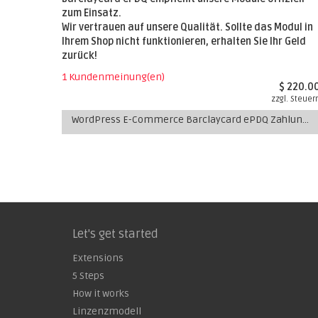
zum Einsatz.
Wir vertrauen auf unsere Qualität. Sollte das Modul in
Ihrem Shop nicht funktionieren, erhalten Sie Ihr Geld
zurück!
1 Kundenmeinung(en)
$ 220.0
zzgl. Steuer
WordPress E-Commerce Barclaycard ePDQ Zahlungs-Plugin
Let's get started
Extensions
5 Steps
How it works
Linzenzmodell