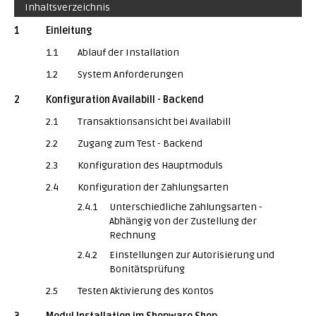
Inhaltsverzeichnis
1
Einleitung
1.1
Ablauf der Installation
1.2
System Anforderungen
2
Konfiguration Availabill - Backend
2.1
Transaktionsansicht bei Availabill
2.2
Zugang zum Test - Backend
2.3
Konfiguration des Hauptmoduls
2.4
Konfiguration der Zahlungsarten
2.4.1
Unterschiedliche Zahlungsarten -
Abhängig von der Zustellung der
Rechnung
2.4.2
Einstellungen zur Autorisierung und
Bonitätsprüfung
2.5
Testen Aktivierung des Kontos