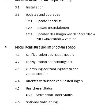
3
Modul Installation im Shopware Shop
3.1
Installation
3.2
Updates und Upgrades
3.2.1
Update Checklist
3.2.2
Update Instruktionen
3.2.3
Updaten des Plugin von der AccardaCw
zur CwbAccardaCw Version.
4
Modul Konfiguration im Shopware Shop
4.1
Konfiguration des Hauptmoduls
4.2
Konfiguration der Zahlungsart
4.3
Zuordnung der Zahlungsart zu den
Versandkosten
4.4
Direktes Verbuchen von Bestellungen
4.5
Unsicherer Status
4.5.1
Setzen von Order-Status
4.6
Optional: Validierung