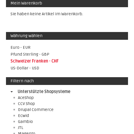
Mein Warenkorb
Sie haben keine Artikel im Warenkorb.
Währung wählen
Euro - EUR
Pfund Sterling - GBP
Schweizer Franken - CHF
US-Dollar - USD
Filtern nach
Unterstützte Shopsysteme
AceShop
CCV Shop
Drupal Commerce
Ecwid
Gambio
JTL
Magento