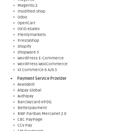
Magento 2
modified-shop
Odoo
OpenCart
OXID eSales
Plentymarkets
PrestaShop
Shopify
Shopware 5
WordPress E-Commerce
WordPress WooCommerce
xt:Commerce 6.4/6.5
Payment Service Provider
Availabill
Alipay Global
Authipay
Barclaycard ePDQ
Betterpayment
BNP Paribas Mercanet 2.0
CBC PayPage
CCV Pay