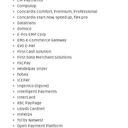
CM Payments
Computop
Concardis Comfort, Premium, Professional
Concardis start.now, speed.up, flex.pro
Datatrans
Dimoco
E-Pro EMP Corp
EMS e-Commerce Gateway
EVO E-PAY
First Cash Solution
First Data Merchant Solutions
FXCPay
Heidelpay Unzer
hobex
ICEPAY
Ingenico (Ogone)
Intelligent Payments
InterCard
KBC PayPage
Lloyds Cardnet
mPAY24
Tyl by Natwest
Open Payment Platform