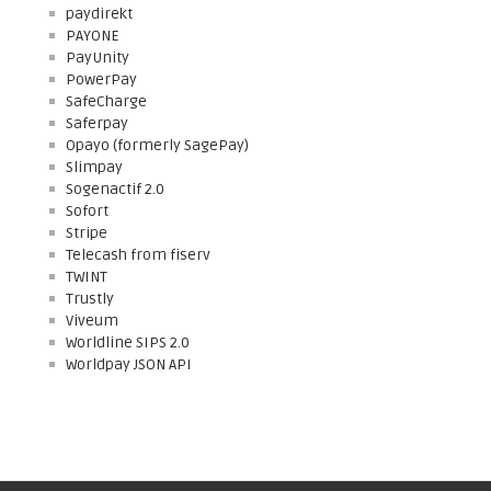
paydirekt
PAYONE
PayUnity
PowerPay
SafeCharge
Saferpay
Opayo (formerly SagePay)
Slimpay
Sogenactif 2.0
Sofort
Stripe
Telecash from fiserv
TWINT
Trustly
Viveum
Worldline SIPS 2.0
Worldpay JSON API