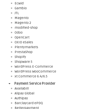
Ecwid
Gambio
JTL
Magento
Magento 2
modified-shop
Odoo
OpenCart
OXID eSales
Plentymarkets
PrestaShop
Shopify
Shopware 5
WordPress E-Commerce
WordPress WooCommerce
xt:Commerce 6.4/6.5
Payment Service Provider
Availabill
Alipay Global
Authipay
Barclaycard ePDQ
Betterpayment