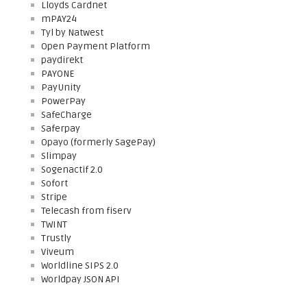
Lloyds Cardnet
mPAY24
Tyl by Natwest
Open Payment Platform
paydirekt
PAYONE
PayUnity
PowerPay
SafeCharge
Saferpay
Opayo (formerly SagePay)
Slimpay
Sogenactif 2.0
Sofort
Stripe
Telecash from fiserv
TWINT
Trustly
Viveum
Worldline SIPS 2.0
Worldpay JSON API