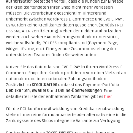
Authorisation
bietet den Vorteil, dass die Kunden zur Eingabe
der Kreditkartendaten Ihren Shop nicht mehr verlassen
müssen. Die Verarbeitung geschieht im Hintergrund
unbemerkt zwischen WordPress E-Commerce und EVO E-PAY .
Es werden keine Kreditkartendaten gespeichert (benötigt PCI
DSS SAQ-A-EP Zertifzierung). Neben der Hidden Authorization
werden auch weitere Autorisierungsmethoden unterstützt,
welche vollständig PCI DSS compliant sind (Payment Page,
Widget, Iframe, etc.). Eine genaue Zusammenstellung der
unterstützten Features finden Sie weiter unten.
Nutzen Sie das Potential von EVO E-PAY in Ihrem WordPress E-
Commerce Shop. Ihre Kunden profitieren von einer Vielzahl an
nationalen und internationalen Zahlungsmethoden.
Zusätzlich zu
Kreditkarten
umfasst das Payment-Portfolio
Debitkarten, eWallets
und
Online-Überweisungen
. Eine
detaillierte Liste der enthaltenen Zahlarten gibt es
hier
.
Für die PCI-konforme Abwicklung von Kreditkartenabwicklung
stehen Ihnen eine formularbasierte oder alternativ eine in die
Zahlungsseite des Shops integrierte Variante zur Verfügung.
Das implementierte
Token System
garantiert Ihnen eine