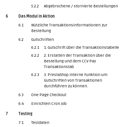
5.2.2
Abgebrochene / stornierte Bestellungen
6
Das Modul in Aktion
6.1
Nützliche Transaktionsinformationen zur
Bestellung
6.2
Gutschriften
6.2.1
1. Gutschrift über die Transaktionstabelle
6.2.2
2. Erstatten der Transaktion über die
Bestellung und dem CCV Pay
Transaktionstab
6.2.3
3. PrestaShop interne Funktion um
Gutschriften von Transaktionen
durchführen zu können.
6.3
One Page Checkout
6.4
Einrichten Cron Job
7
Testing
7.1
Testdaten