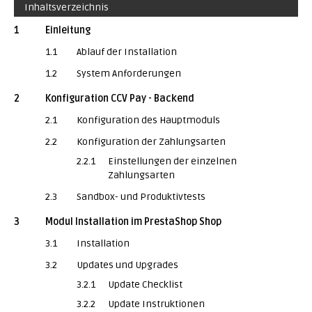
Inhaltsverzeichnis
1
Einleitung
1.1
Ablauf der Installation
1.2
System Anforderungen
2
Konfiguration CCV Pay - Backend
2.1
Konfiguration des Hauptmoduls
2.2
Konfiguration der Zahlungsarten
2.2.1
Einstellungen der einzelnen
Zahlungsarten
2.3
Sandbox- und Produktivtests
3
Modul Installation im PrestaShop Shop
3.1
Installation
3.2
Updates und Upgrades
3.2.1
Update Checklist
3.2.2
Update Instruktionen