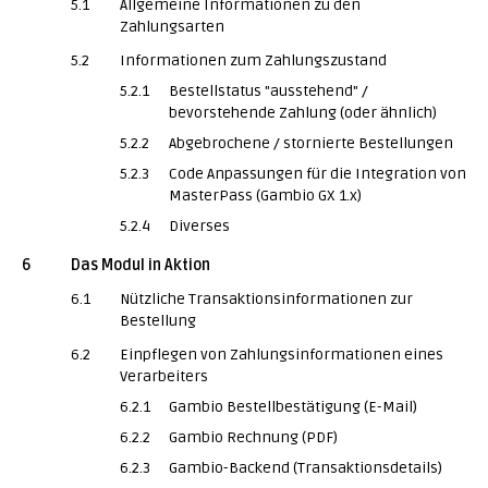
5.1
Allgemeine Informationen zu den
Zahlungsarten
5.2
Informationen zum Zahlungszustand
5.2.1
Bestellstatus "ausstehend" /
bevorstehende Zahlung (oder ähnlich)
5.2.2
Abgebrochene / stornierte Bestellungen
5.2.3
Code Anpassungen für die Integration von
MasterPass (Gambio GX 1.x)
5.2.4
Diverses
6
Das Modul in Aktion
6.1
Nützliche Transaktionsinformationen zur
Bestellung
6.2
Einpflegen von Zahlungsinformationen eines
Verarbeiters
6.2.1
Gambio Bestellbestätigung (E-Mail)
6.2.2
Gambio Rechnung (PDF)
6.2.3
Gambio-Backend (Transaktionsdetails)