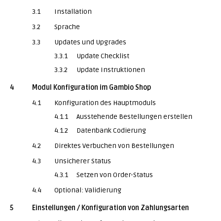
3.1
Installation
3.2
Sprache
3.3
Updates und Upgrades
3.3.1
Update Checklist
3.3.2
Update Instruktionen
4
Modul Konfiguration im Gambio Shop
4.1
Konfiguration des Hauptmoduls
4.1.1
Ausstehende Bestellungen erstellen
4.1.2
Datenbank Codierung
4.2
Direktes Verbuchen von Bestellungen
4.3
Unsicherer Status
4.3.1
Setzen von Order-Status
4.4
Optional: Validierung
5
Einstellungen / Konfiguration von Zahlungsarten