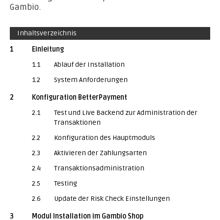
Gambio.
Inhaltsverzeichnis
1
Einleitung
1.1
Ablauf der Installation
1.2
System Anforderungen
2
Konfiguration BetterPayment
2.1
Test und Live Backend zur Administration der
Transaktionen
2.2
Konfiguration des Hauptmoduls
2.3
Aktivieren der Zahlungsarten
2.4
Transaktionsadministration
2.5
Testing
2.6
Update der Risk Check Einstellungen
3
Modul Installation im Gambio Shop